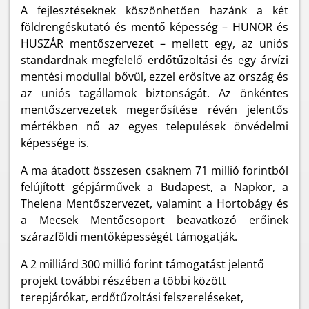
A fejlesztéseknek köszönhetően hazánk a két
földrengéskutató és mentő képesség – HUNOR és
HUSZÁR mentőszervezet – mellett egy, az uniós
standardnak megfelelő erdőtűzoltási és egy árvízi
mentési modullal bővül, ezzel erősítve az ország és
az uniós tagállamok biztonságát. Az önkéntes
mentőszervezetek megerősítése révén jelentős
mértékben nő az egyes települések önvédelmi
képessége is.
A ma átadott összesen csaknem 71 millió forintból
felújított gépjárművek a Budapest, a Napkor, a
Thelena Mentőszervezet, valamint a Hortobágy és
a Mecsek Mentőcsoport beavatkozó erőinek
szárazföldi mentőképességét támogatják.
A 2 milliárd 300 millió forint támogatást jelentő
projekt további részében a többi között
terepjárókat, erdőtűzoltási felszereléseket,