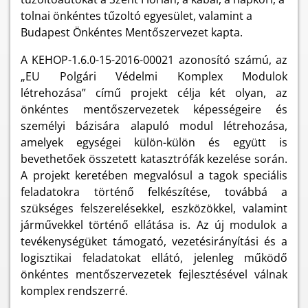
tolnai önkéntes tűzoltó egyesület, valamint a
Budapest Önkéntes Mentőszervezet kapta.
A KEHOP-1.6.0-15-2016-00021 azonosító számú, az
„EU Polgári Védelmi Komplex Modulok
létrehozása” című projekt célja két olyan, az
önkéntes mentőszervezetek képességeire és
személyi bázisára alapuló modul létrehozása,
amelyek egységei külön-külön és együtt is
bevethetőek összetett katasztrófák kezelése során.
A projekt keretében megvalósul a tagok speciális
feladatokra történő felkészítése, továbbá a
szükséges felszerelésekkel, eszközökkel, valamint
járművekkel történő ellátása is. Az új modulok a
tevékenységüket támogató, vezetésirányítási és a
logisztikai feladatokat ellátó, jelenleg működő
önkéntes mentőszervezetek fejlesztésével válnak
komplex rendszerré.