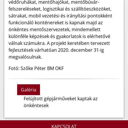
védőruhákat, mentőhajókat, mentőbúvár-
felszereléseket, logisztikai és szállítóeszközöket,
sátrakat, mobil vezetési és irányítási pontokként
funkcionáló konténereket is kapnak majd az
önkéntes mentőszervezetek, mindemellett
különféle képzések és gyakorlatok is elérhetővé
válnak számukra. A projekt keretében tervezett
fejlesztések várhatóan 2020. december 31-ig
megvalósulnak.
Fotó: Szőke Péter BM OKF
Galéria
Felújított gépjárműveket kaptak az
önkéntesek
KAPCSOLAT