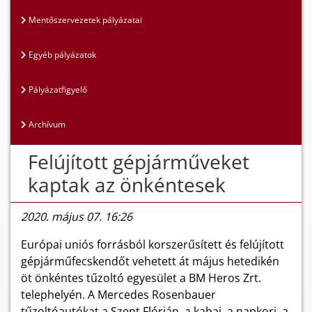
Mentőszervezetek pályázatai
Egyéb pályázatok
Pályázatfigyelő
Archívum
Felújított gépjárműveket
kaptak az önkéntesek
2020. május 07. 16:26
Európai uniós forrásból korszerűsített és felújított
gépjárműfecskendőt vehetett át május hetedikén
öt önkéntes tűzoltó egyesület a BM Heros Zrt.
telephelyén. A Mercedes Rosenbauer
tűzoltóautókat a Szent Flórián, a kabai, a napkori, a