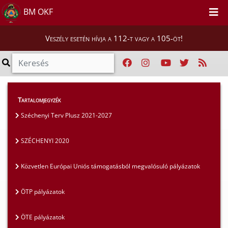
BM OKF
Veszély esetén hívja a 112-t vagy a 105-öt!
Szakmai tájékoztatók
>
Pályázatok
>
Tartalomjegyzék
SZÉCHENYI 2020
Széchenyi Terv Plusz 2021-2027
SZÉCHENYI 2020
Közvetlen Európai Uniós támogatásból megvalósuló pályázatok
ÖTP pályázatok
ÖTE pályázatok