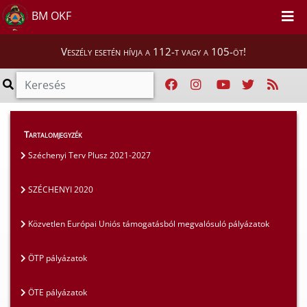
BM OKF
Veszély esetén hívja a 112-t vagy a 105-öt!
Szakmai tájékoztatók
>
Pályázatok
>
Tartalomjegyzék
SZÉCHENYI 2020
Széchenyi Terv Plusz 2021-2027
SZÉCHENYI 2020
Közvetlen Európai Uniós támogatásból megvalósuló pályázatok
ÖTP pályázatok
ÖTE pályázatok