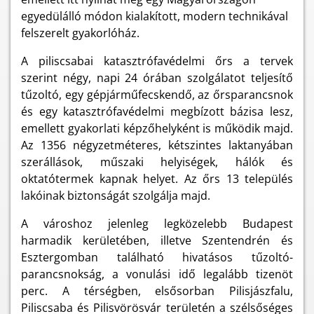
egyedülálló módon kialakított, modern technikával
felszerelt gyakorlóház.
A piliscsabai katasztrófavédelmi őrs a tervek
szerint négy, napi 24 órában szolgálatot teljesítő
tűzoltó, egy gépjárműfecskendő, az őrsparancsnok
és egy katasztrófavédelmi megbízott bázisa lesz,
emellett gyakorlati képzőhelyként is működik majd.
Az 1356 négyzetméteres, kétszintes laktanyában
szerállások, műszaki helyiségek, hálók és
oktatótermek kapnak helyet. Az őrs 13 település
lakóinak biztonságát szolgálja majd.
A városhoz jelenleg legközelebb Budapest
harmadik kerületében, illetve Szentendrén és
Esztergomban található hivatásos tűzoltó-
parancsnokság, a vonulási idő legalább tizenöt
perc. A térségben, elsősorban Pilisjászfalu,
Piliscsaba és Pilisvörösvár területén a szélsőséges