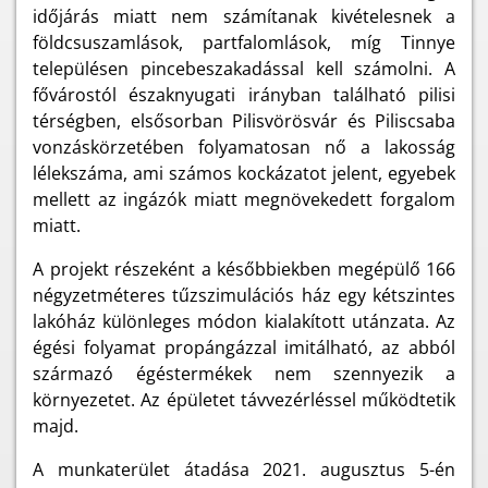
időjárás miatt nem számítanak kivételesnek a
földcsuszamlások, partfalomlások, míg Tinnye
településen pincebeszakadással kell számolni. A
fővárostól északnyugati irányban található pilisi
térségben, elsősorban Pilisvörösvár és Piliscsaba
vonzáskörzetében folyamatosan nő a lakosság
lélekszáma, ami számos kockázatot jelent, egyebek
mellett az ingázók miatt megnövekedett forgalom
miatt.
A projekt részeként a későbbiekben megépülő 166
négyzetméteres tűzszimulációs ház egy kétszintes
lakóház különleges módon kialakított utánzata. Az
égési folyamat propángázzal imitálható, az abból
származó égéstermékek nem szennyezik a
környezetet. Az épületet távvezérléssel működtetik
majd.
A munkaterület átadása 2021. augusztus 5-én