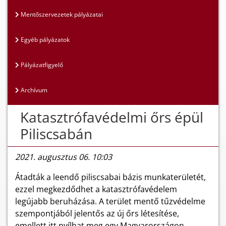
Mentőszervezetek pályázatai
Egyéb pályázatok
Pályázatfigyelő
Archívum
Katasztrófavédelmi őrs épül
Piliscsabán
2021. augusztus 06. 10:03
Átadták a leendő piliscsabai bázis munkaterületét,
ezzel megkezdődhet a katasztrófavédelem
legújabb beruházása. A terület mentő tűzvédelme
szempontjából jelentős az új őrs létesítése,
emellett itt nyílhat meg egy Magyarországon