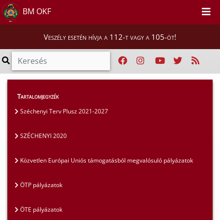
BM OKF
Veszély esetén hívja a 112-t vagy a 105-öt!
Szakmai tájékoztatók
>
Pályázatok
>
Tartalomjegyzék
SZÉCHENYI 2020
Széchenyi Terv Plusz 2021-2027
SZÉCHENYI 2020
Közvetlen Európai Uniós támogatásból megvalósuló pályázatok
ÖTP pályázatok
ÖTE pályázatok