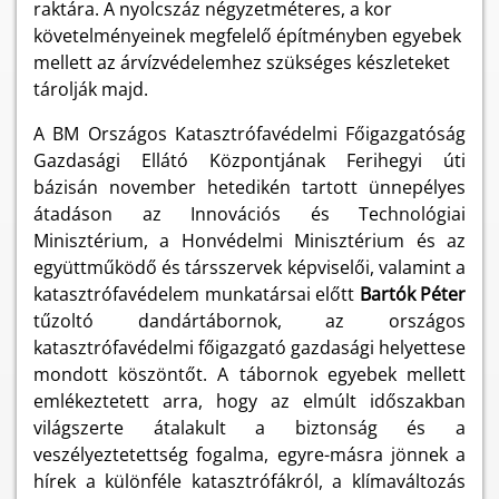
raktára. A nyolcszáz négyzetméteres, a kor
követelményeinek megfelelő építményben egyebek
mellett az árvízvédelemhez szükséges készleteket
tárolják majd.
A BM Országos Katasztrófavédelmi Főigazgatóság
Gazdasági Ellátó Központjának Ferihegyi úti
bázisán november hetedikén tartott ünnepélyes
átadáson az Innovációs és Technológiai
Minisztérium, a Honvédelmi Minisztérium és az
együttműködő és társszervek képviselői, valamint a
katasztrófavédelem munkatársai előtt
Bartók Péter
tűzoltó dandártábornok, az országos
katasztrófavédelmi főigazgató gazdasági helyettese
mondott köszöntőt. A tábornok egyebek mellett
emlékeztetett arra, hogy az elmúlt időszakban
világszerte átalakult a biztonság és a
veszélyeztetettség fogalma, egyre-másra jönnek a
hírek a különféle katasztrófákról, a klímaváltozás