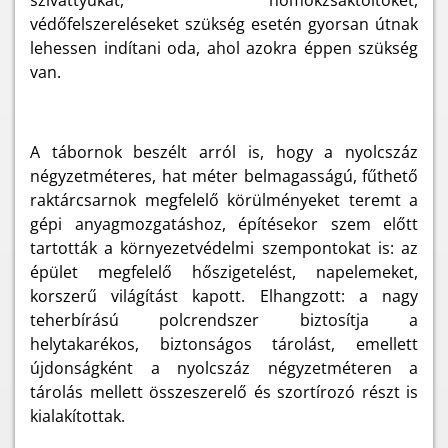
szivattyúkat, homokzsáktöltőket,
védőfelszereléseket szükség esetén gyorsan útnak
lehessen indítani oda, ahol azokra éppen szükség
van.
A tábornok beszélt arról is, hogy a nyolcszáz
négyzetméteres, hat méter belmagasságú, fűthető
raktárcsarnok megfelelő körülményeket teremt a
gépi anyagmozgatáshoz, építésekor szem előtt
tartották a környezetvédelmi szempontokat is: az
épület megfelelő hőszigetelést, napelemeket,
korszerű világítást kapott. Elhangzott: a nagy
teherbírású polcrendszer biztosítja a
helytakarékos, biztonságos tárolást, emellett
újdonságként a nyolcszáz négyzetméteren a
tárolás mellett összeszerelő és szortírozó részt is
kialakítottak.