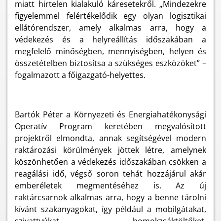
miatt hirtelen kialakuló káresetekről. „Mindezekre
figyelemmel felértékelődik egy olyan logisztikai
ellátórendszer, amely alkalmas arra, hogy a
védekezés és a helyreállítás időszakában a
megfelelő minőségben, mennyiségben, helyen és
összetételben biztosítsa a szükséges eszközöket” –
fogalmazott a főigazgató-helyettes.
Bartók Péter a Környezeti és Energiahatékonysági
Operatív Program keretében megvalósított
projektről elmondta, annak segítségével modern
raktározási körülmények jöttek létre, amelynek
köszönhetően a védekezés időszakában csökken a
reagálási idő, végső soron tehát hozzájárul akár
emberéletek megmentéséhez is. Az új
raktárcsarnok alkalmas arra, hogy a benne tárolni
kívánt szakanyagokat, így például a mobilgátakat,