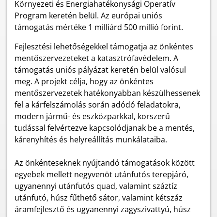
Környezeti és Energiahatékonysági Operatív
Program keretén belül. Az európai uniós
támogatás mértéke 1 milliárd 500 millió forint.
Fejlesztési lehetőségekkel támogatja az önkéntes
mentőszervezeteket a katasztrófavédelem. A
támogatás uniós pályázat keretén belül valósul
meg. A projekt célja, hogy az önkéntes
mentőszervezetek hatékonyabban készülhessenek
fel a kárfelszámolás során adódó feladatokra,
modern jármű- és eszközparkkal, korszerű
tudással felvértezve kapcsolódjanak be a mentés,
kárenyhítés és helyreállítás munkálataiba.
Az önkénteseknek nyújtandó támogatások között
egyebek mellett negyvenöt utánfutós terepjáró,
ugyanennyi utánfutós quad, valamint száztíz
utánfutó, húsz fűthető sátor, valamint kétszáz
áramfejlesztő és ugyanennyi zagyszivattyú, húsz