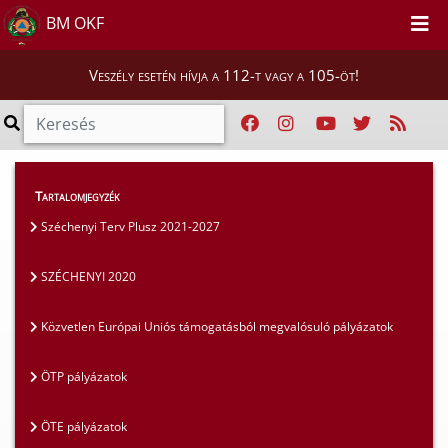
BM OKF
Veszély esetén hívja a 112-t vagy a 105-öt!
Szakmai tájékoztatók
>
Pályázatok
>
Tartalomjegyzék
SZÉCHENYI 2020
Széchenyi Terv Plusz 2021-2027
SZÉCHENYI 2020
Közvetlen Európai Uniós támogatásból megvalósuló pályázatok
ÖTP pályázatok
ÖTE pályázatok