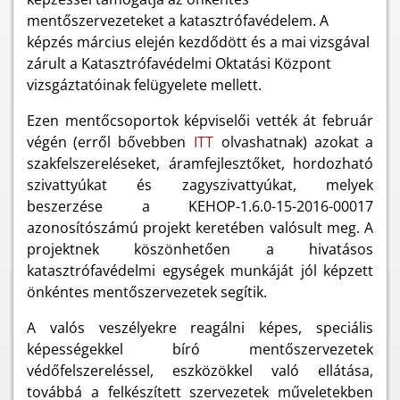
mentőszervezeteket a katasztrófavédelem. A
képzés március elején kezdődött és a mai vizsgával
zárult a Katasztrófavédelmi Oktatási Központ
vizsgáztatóinak felügyelete mellett.
Ezen mentőcsoportok képviselői vették át február
végén (erről bővebben
ITT
olvashatnak) azokat a
szakfelszereléseket, áramfejlesztőket, hordozható
szivattyúkat és zagyszivattyúkat, melyek
beszerzése a KEHOP-1.6.0-15-2016-00017
azonosítószámú projekt keretében valósult meg. A
projektnek köszönhetően a hivatásos
katasztrófavédelmi egységek munkáját jól képzett
önkéntes mentőszervezetek segítik.
A valós veszélyekre reagálni képes, speciális
képességekkel bíró mentőszervezetek
védőfelszereléssel, eszközökkel való ellátása,
továbbá a felkészített szervezetek műveletekben