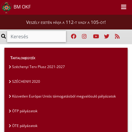
BM OKF
Veszély esetén hívja a 112-t vagy a 105-öt!
Szakmai tájékoztatók
>
Pályázatok
>
Tartalomjegyzék
SZÉCHENYI 2020
Széchenyi Terv Plusz 2021-2027
SZÉCHENYI 2020
Közvetlen Európai Uniós támogatásból megvalósuló pályázatok
ÖTP pályázatok
ÖTE pályázatok