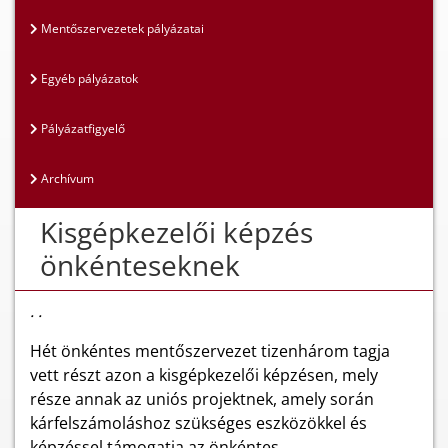
Mentőszervezetek pályázatai
Egyéb pályázatok
Pályázatfigyelő
Archívum
Kisgépkezelői képzés
önkénteseknek
. .
Hét önkéntes mentőszervezet tizenhárom tagja
vett részt azon a kisgépkezelői képzésen, mely
része annak az uniós projektnek, amely során
kárfelszámoláshoz szükséges eszközökkel és
képzéssel támogatja az önkéntes