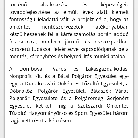
történő alkalmazása és képességeik
továbbfejlesztése az elmúlt évek alatt kiemelt
fontosságú feladattá vált. A projekt célja, hogy az
önkéntes mentőszervezetek hatékonyabban
készülhessenek fel a kárfelszámolás során adódó
feladatokra, modern jármű- és eszközparkkal,
korszerű tudással felvértezve kapcsolódjanak be a
mentés, kárenyhítés és helyreállítás munkálataiba.
A Dombóvári Város és Lakásgazdálkodási
Nonprofit Kft. és a Bátai Polgárőr Egyesület egy-
egy, a Dunaföldvári Önkéntes Tűzoltó Egyesület, a
Döbröközi Polgárőr Egyesület, Bátaszék Város
Polgárőr Egyesülete és a Polgárőrség Gerjenért
Egyesület két-két, míg a Szekszárdi Önkéntes
Tűzoltó Hagyományőrző és Sport Egyesület három
tagja vett részt a képzésen.