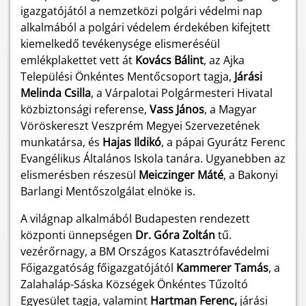
igazgatójától a nemzetközi polgári védelmi nap
alkalmából a polgári védelem érdekében kifejtett
kiemelkedő tevékenysége elismeréséül
emlékplakettet vett át
Kovács Bálint
, az Ajka
Települési Önkéntes Mentőcsoport tagja,
Járási
Melinda Csilla
, a Várpalotai Polgármesteri Hivatal
közbiztonsági referense,
Vass János
, a Magyar
Vöröskereszt Veszprém Megyei Szervezetének
munkatársa, és
Hajas Ildikó
, a pápai Gyurátz Ferenc
Evangélikus Általános Iskola tanára. Ugyanebben az
elismerésben részesül
Meiczinger Máté
, a Bakonyi
Barlangi Mentőszolgálat elnöke is.
A világnap alkalmából Budapesten rendezett
központi ünnepségen
Dr. Góra Zoltán
tű.
vezérőrnagy, a BM Országos Katasztrófavédelmi
Főigazgatóság főigazgatójától
Kammerer Tamás
, a
Zalahaláp-Sáska Községek Önkéntes Tűzoltó
Egyesület tagja, valamint
Hartman Ferenc,
járási