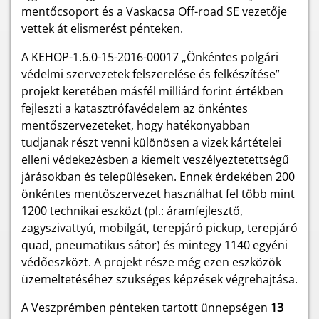
mentőcsoport és a Vaskacsa Off-road SE vezetője
vettek át elismerést pénteken.
A KEHOP-1.6.0-15-2016-00017 „Önkéntes polgári
védelmi szervezetek felszerelése és felkészítése”
projekt keretében másfél milliárd forint értékben
fejleszti a katasztrófavédelem az önkéntes
mentőszervezeteket, hogy hatékonyabban
tudjanak részt venni különösen a vizek kártételei
elleni védekezésben a kiemelt veszélyeztetettségű
járásokban és településeken. Ennek érdekében 200
önkéntes mentőszervezet használhat fel több mint
1200 technikai eszközt (pl.: áramfejlesztő,
zagyszivattyú, mobilgát, terepjáró pickup, terepjáró
quad, pneumatikus sátor) és mintegy 1140 egyéni
védőeszközt. A projekt része még ezen eszközök
üzemeltetéséhez szükséges képzések végrehajtása.
A Veszprémben pénteken tartott ünnepségen
13