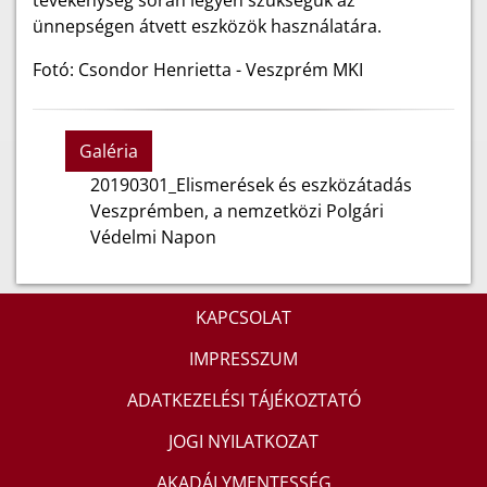
tevékenység során legyen szükségük az
ünnepségen átvett eszközök használatára.
Fotó: Csondor Henrietta - Veszprém MKI
Galéria
20190301_Elismerések és eszközátadás
Veszprémben, a nemzetközi Polgári
Védelmi Napon
KAPCSOLAT
IMPRESSZUM
ADATKEZELÉSI TÁJÉKOZTATÓ
JOGI NYILATKOZAT
AKADÁLYMENTESSÉG