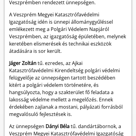
Veszprémben rendezett ünnepségen.
A Veszprém Megyei Katasztrófavédelmi
Igazgatóság idén is ünnepi állománygyűléssel
emlékezett meg a Polgári Védelem Napjáról
Veszprémben, az igazgatóság épületében, melynek
keretében elismerések és technikai eszközök
átadására is sor került.
Jáger Zoltán
tű. ezredes, az Ajkai
Katasztrófavédelmi Kirendeltség polgári védelmi
felügyelője az ünnepségen tartott beszédében
kitért a polgári védelem történetére, és
hangsúlyozta, hogy a szakterület fő feladata a
lakosság védelme mellett a megelőzés. Ennek
érdekében zajlanak a mostani, pályázati forrásból
megvalósuló fejlesztések is.
Az ünnepségen
Dányi Béla
tű. dandártábornok, a
Veszprém Megyei Katasztrófavédelmi Igazgatóság