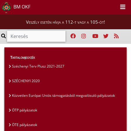
BM OKF
Veszély esetén hívja a 112-t vagy a 105-öt!
Szakmai tájékoztatók
>
Pályázatok
>
Tartalomjegyzék
SZÉCHENYI 2020
Széchenyi Terv Plusz 2021-2027
SZÉCHENYI 2020
Közvetlen Európai Uniós támogatásból megvalósuló pályázatok
ÖTP pályázatok
ÖTE pályázatok