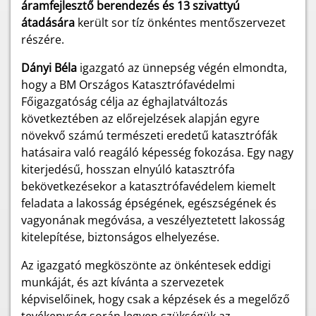
áramfejlesztő berendezés és 13 szivattyú
átadására
került sor tíz önkéntes mentőszervezet
részére.
Dányi Béla
igazgató az ünnepség végén elmondta,
hogy a BM Országos Katasztrófavédelmi
Főigazgatóság célja az éghajlatváltozás
következtében az előrejelzések alapján egyre
növekvő számú természeti eredetű katasztrófák
hatásaira való reagáló képesség fokozása. Egy nagy
kiterjedésű, hosszan elnyúló katasztrófa
bekövetkezésekor a katasztrófavédelem kiemelt
feladata a lakosság épségének, egészségének és
vagyonának megóvása, a veszélyeztetett lakosság
kitelepítése, biztonságos elhelyezése.
Az igazgató megköszönte az önkéntesek eddigi
munkáját, és azt kívánta a szervezetek
képviselőinek, hogy csak a képzések és a megelőző