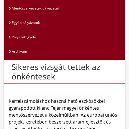
Mentőszervezetek pályázatai
Egyéb pályázatok
Pályázatfigyelő
Archívum
Sikeres vizsgát tettek az
önkéntesek
. .
Kárfelszámoláshoz használható eszközökkel
gyarapodott kilenc Fejér megyei önkéntes
mentőszervezet a közelmúltban. Az európai uniós
projekt keretében beszerzett áramfejlesztők és
zagyszivattyúk szakszerű és biztonságos