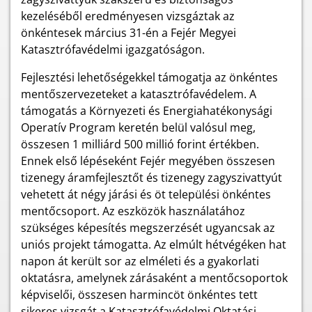
kezeléséből eredményesen vizsgáztak az
önkéntesek március 31-én a Fejér Megyei
Katasztrófavédelmi igazgatóságon.
Fejlesztési lehetőségekkel támogatja az önkéntes
mentőszervezeteket a katasztrófavédelem. A
támogatás a Környezeti és Energiahatékonysági
Operatív Program keretén belül valósul meg,
összesen 1 milliárd 500 millió forint értékben.
Ennek első lépéseként Fejér megyében összesen
tizenegy áramfejlesztőt és tizenegy zagyszivattyút
vehetett át négy járási és öt települési önkéntes
mentőcsoport. Az eszközök használatához
szükséges képesítés megszerzését ugyancsak az
uniós projekt támogatta. Az elmúlt hétvégéken hat
napon át került sor az elméleti és a gyakorlati
oktatásra, amelynek zárásaként a mentőcsoportok
képviselői, összesen harmincöt önkéntes tett
sikeres vizsgát a Katasztrófavédelmi Oktatási