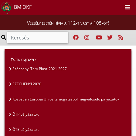
BM OKF
Veszély esetén hívja a 112-t vagy a 105-öt!
Szakmai tájékoztatók
>
Pályázatok
>
Tartalomjegyzék
SZÉCHENYI 2020
Széchenyi Terv Plusz 2021-2027
SZÉCHENYI 2020
Közvetlen Európai Uniós támogatásból megvalósuló pályázatok
ÖTP pályázatok
ÖTE pályázatok