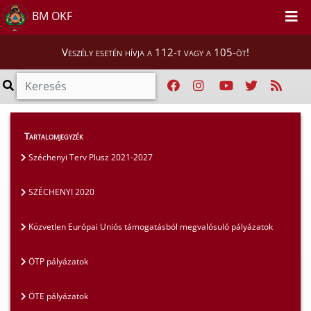
BM OKF
Veszély esetén hívja a 112-t vagy a 105-öt!
Szakmai tájékoztatók
>
Pályázatok
>
Tartalomjegyzék
SZÉCHENYI 2020
Széchenyi Terv Plusz 2021-2027
SZÉCHENYI 2020
Közvetlen Európai Uniós támogatásból megvalósuló pályázatok
ÖTP pályázatok
ÖTE pályázatok