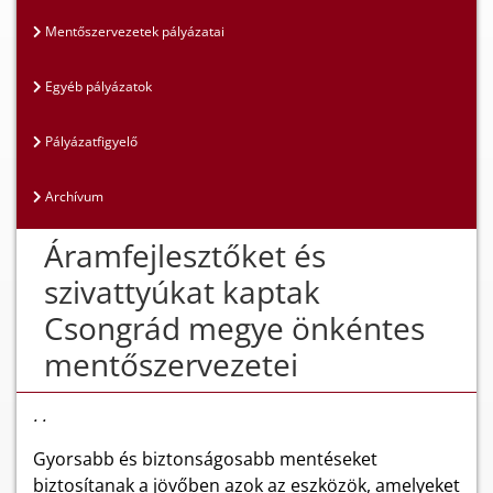
Mentőszervezetek pályázatai
Egyéb pályázatok
Pályázatfigyelő
Archívum
Áramfejlesztőket és
szivattyúkat kaptak
Csongrád megye önkéntes
mentőszervezetei
. .
Gyorsabb és biztonságosabb mentéseket
biztosítanak a jövőben azok az eszközök, amelyeket