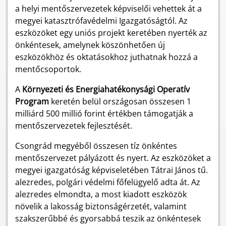
a helyi mentőszervezetek képviselői vehettek át a
megyei katasztrófavédelmi Igazgatóságtól. Az
eszközöket egy uniós projekt keretében nyerték az
önkéntesek, amelynek köszönhetően új
eszközökhöz és oktatásokhoz juthatnak hozzá a
mentőcsoportok.
A
Környezeti és Energiahatékonysági Operatív
Program
keretén belül országosan összesen 1
milliárd 500 millió forint értékben támogatják a
mentőszervezetek fejlesztését.
Csongrád megyéből összesen tíz önkéntes
mentőszervezet pályázott és nyert. Az eszközöket a
megyei igazgatóság képviseletében Tátrai János tű.
alezredes, polgári védelmi főfelügyelő adta át. Az
alezredes elmondta, a most kiadott eszközök
növelik a lakosság biztonságérzetét, valamint
szakszerűbbé és gyorsabbá teszik az önkéntesek