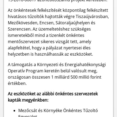
Az önkéntesek felkészítését központilag felkészített
hivatásos tűzoltók hajtották végre Tiszaújvárosban,
Mezőkövesden, Encsen, Sátoraljaújhelyen és
Szerencsen. Az üzemeltetéshez szükséges
ismeretekből mind a tizenkét önkéntes
mentőszervezet sikeres vizsgát tett, amely
alapfeltétel, hogy a pályázat nyertesei éles
helyzetben is használhassák az eszközöket.
A támogatás a Környezeti és Energiahatékonysági
Operatív Program keretén belül valósult meg,
országosan összesen 1 milliárd 500 millió forint
értékben.
Az eszközöket az alábbi önkéntes szervezetek
kapták megyénkben:
Mezőcsát és Környéke Önkéntes Tűzoltó
Egyesület