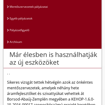
Mentőszervezetek pályázatai
Egyéb pályázatok
Pályázatfigyelő
Archívum
Már élesben is használhatják
az új eszközöket
. .
Sikeres vizsgát tettek hétvégén azok az önkéntes
mentőszervezetek, amelyek néhány hete
áramfejlesztőket és szivattyúkat vehettek át
Borsod-Abaúj-Zemplén megyében a KEHOP-1.6.0-
15-2016-00017 azonosítószámú projekt keretében.