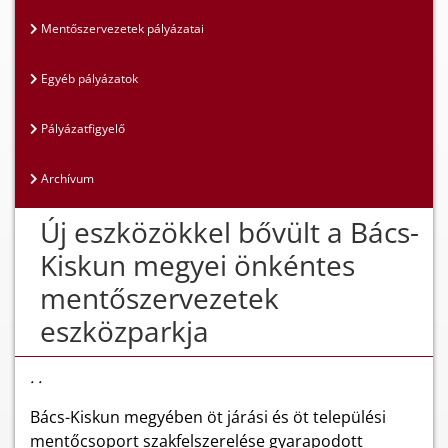
Mentőszervezetek pályázatai
Egyéb pályázatok
Pályázatfigyelő
Archívum
Új eszközökkel bővült a Bács-
Kiskun megyei önkéntes
mentőszervezetek
eszközparkja
. .
Bács-Kiskun megyében öt járási és öt települési
mentőcsoport szakfelszerelése gyarapodott