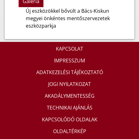
Galéria
Új eszközökkel bővült a Bács-Kiskun
megyei önkéntes mentőszervezetek
eszközparkja
KAPCSOLAT
IMPRESSZUM
ADATKEZELÉSI TÁJÉKOZTATÓ
JOGI NYILATKOZAT
AKADÁLYMENTESSÉG
TECHNIKAI AJÁNLÁS
KAPCSOLÓDÓ OLDALAK
OLDALTÉRKÉP