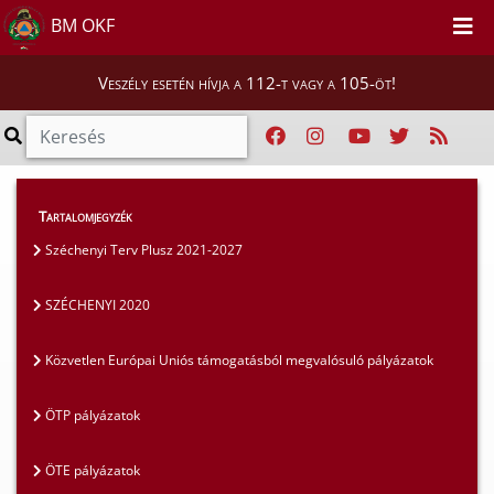
BM OKF
Veszély esetén hívja a 112-t vagy a 105-öt!
Szakmai tájékoztatók
>
Pályázatok
>
Tartalomjegyzék
SZÉCHENYI 2020
Széchenyi Terv Plusz 2021-2027
SZÉCHENYI 2020
Közvetlen Európai Uniós támogatásból megvalósuló pályázatok
ÖTP pályázatok
ÖTE pályázatok