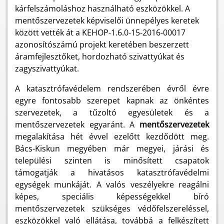
kárfelszámoláshoz használható eszközökkel. A
mentőszervezetek képviselői ünnepélyes keretek
között vették át a KEHOP-1.6.0-15-2016-00017
azonosítószámú projekt keretében beszerzett
áramfejlesztőket, hordozható szivattyúkat és
zagyszivattyúkat.
A katasztrófavédelem rendszerében évről évre
egyre fontosabb szerepet kapnak az önkéntes
szervezetek, a tűzoltó egyesületek és a
mentőszervezetek egyaránt. A
mentőszervezetek
megalakítása hét évvel ezelőtt kezdődött meg.
Bács-Kiskun megyében már megyei, járási és
települési szinten is minősített csapatok
támogatják a hivatásos katasztrófavédelmi
egységek munkáját. A valós veszélyekre reagálni
képes, speciális képességekkel bíró
mentőszervezetek szükséges védőfelszereléssel,
eszközökkel való ellátása, továbbá a felkészített