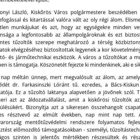
nyi László, Kiskőrös Város polgármestere beszédében 
efogással és kitartással valóra vált az oly régi álom. Elis
tlen munkájukat és azt, hogy az egységekre minden ves
onsága a legfontosabb az állampolgároknak és ezt biztosít
ntes tűzoltók szerepe meghatározó a térség közbizton
datok elvégzéséhez biztosítottak legyenek a kor követelmén
ltó- és járműtechnikai eszközök. A város a tűzoltókat a m
en is támogatja. Köszönetét fejezte ki mindenkinek, aki e si
 nap méltán ünnep, mert megvalósult az álom, az amelyn
édét dr. Farkasinszki Lóránt tű. ezredes, a Bács-Kisku
gatója. Ez a tűzoltó laktanya alapvetően a jövőnek szól. 
meri azt az áldozatvállalást, amit a kiskőrösi tűzoltók 
pülésükért. Bizonyítja azt a sikeresen összehangolt csap
es résztvevő az elmúlt években, nap mint nap tett. 
arország mentőtűzvédelmi rendszere folyamatos fejles
sztést előmozdító támogatásokban - személyi, tűzoltástechn
ágos szinten is jelentős mértékben részesültek és rés