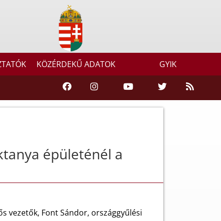
ZTATÓK
KÖZÉRDEKŰ ADATOK
GYIK
aktanya épületénél a
elős vezetők, Font Sándor, országgyűlési