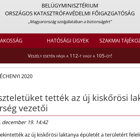
BELÜGYMINISZTÉRIUM
ORSZÁGOS KATASZTRÓFAVÉDELMI FŐIGAZGATÓSÁG
„Magyarország szolgálatában a biztonságért”
LAKOSSÁG
HATÓSÁGI ÜGYEK
SZAKMAI TÁJÉKO
Veszély esetén hívja a 112-t vagy a 105-öt!
ÉCHENYI 2020
szteletüket tették az új kiskőrösi l
rség vezetői
. december 19. 14:42
kintették az új kiskőrösi laktanya épületét a területért fel