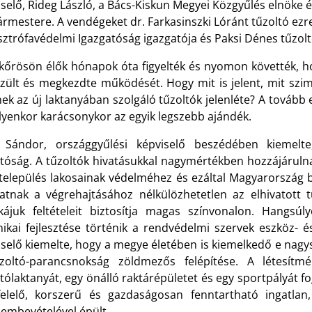
selő, Rideg László, a Bács-Kiskun Megyei Közgyűlés elnöke 
rmestere. A vendégeket dr. Farkasinszki Lóránt tűzoltó ezr
sztrófavédelmi Igazgatóság igazgatója és Paksi Dénes tűzol
skőrösön élők hónapok óta figyelték és nyomon követték, h
szült és megkezdte működését. Hogy mit is jelent, mit szi
ek az új laktanyában szolgáló tűzoltók jelenléte? A tovább
lyenkor karácsonykor az egyik legszebb ajándék.
 Sándor, országgyűlési képviselő beszédében kiemelt
ltóság. A tűzoltók hivatásukkal nagymértékben hozzájáruln
 település lakosainak védelméhez és ezáltal Magyarország
datnak a végrehajtásához nélkülözhetetlen az elhivatott 
ájuk feltételeit biztosítja magas színvonalon. Hangsú
nikai fejlesztése történik a rendvédelmi szervek eszköz- 
iselő kiemelte, hogy a megye életében is kiemelkedő e nag
zoltó-parancsnokság zöldmezős felépítése. A létesít
tólaktanyát, egy önálló raktárépületet és egy sportpályát f
elelő, korszerű és gazdaságosan fenntartható ingatlan,
lembevételével épült.