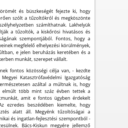
örömét és büszkeségét fejezte ki, hogy
merően szólt a tűzoltókról és megköszönte
zélyhelyzetben számíthatnak. Lakhelyük
ják a tűzoltók, a kiskőrösi hivatásos és
ságának szempontjából. Fontos, hogy a
yeinek megfelelő elhelyezési körülmények,
últban, e jelen beruházás keretében és a
kerben munkát, szerepet vállalt.
ek fontos közösségi célja van, - kezdte
n Megyei Katasztrófavédelmi Igazgatóság
Természetesen azáltal a múltnak is, hogy
az elmúlt több mint száz évben tettek a
atmunkát, amit e fontos ügyben érdekelt
Az ezredes beszédében kiemelte, hogy
ztés alatt áll. Megyénk tűzoltóságai a
ikai és ingatlan-fejlesztési szempontból -
zesülnek. Bács-Kiskun megyére jellemző