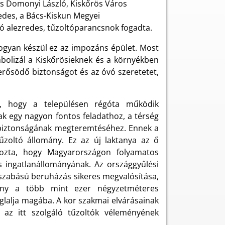
és Domonyi László, Kiskőrös Város
edes, a Bács-Kiskun Megyei
tó alezredes, tűzoltóparancsnok fogadta.
ogyan készül ez az impozáns épület. Most
mbolizál a Kiskőrösieknek és a környékben
 erősödő biztonságot és az óvó szeretetet,
e, hogy a településen régóta működik
ak egy nagyon fontos feladathoz, a térség
 biztonságának megteremtéséhez. Ennek a
tűzoltó állomány. Ez az új laktanya az ő
lyozta, hogy Magyarországon folyamatos
és ingatlanállományának. Az országgyűlési
yszabású beruházás sikeres megvalósítása,
mény a több mint ezer négyzetméteres
oglalja magába. A kor szakmai elvárásainak
 az itt szolgáló tűzoltók véleményének