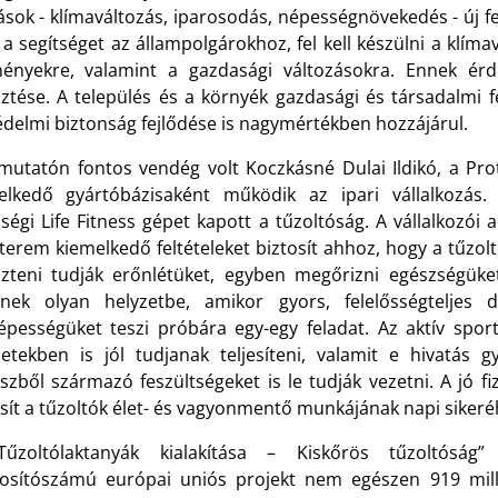
ások - klímaváltozás, iparosodás, népességnövekedés - új f
 a segítséget az állampolgárokhoz, fel kell készülni a klí
ényekre, valamint a gazdasági változásokra. Ennek ér
esztése. A település és a környék gazdasági és társadalmi
édelmi biztonság fejlődése is nagymértékben hozzájárul.
mutatón fontos vendég volt Koczkásné Dulai Ildikó, a Prot
elkedő gyártóbázisaként működik az ipari vállalkozás
ségi Life Fitness gépet kapott a tűzoltóság. A vállalkozói 
terem kiemelkedő feltételeket biztosít ahhoz, hogy a tűzolt
eszteni tudják erőnlétüket, egyben megőrizni egészségük
lnek olyan helyzetbe, amikor gyors, felelősségteljes d
képességüket teszi próbára egy-egy feladat. Az aktív sport
zetekben is jól tudjanak teljesíteni, valamit e hivatás 
szből származó feszültségeket is le tudják vezetni. A jó fi
sít a tűzoltók élet- és vagyonmentő munkájának napi sikeré
űzoltólaktanyák kialakítása – Kiskőrös tűzoltóság” 
osítószámú európai uniós projekt nem egészen 919 milli