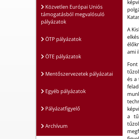
képvi
Közvetlen Európai Uniós
polgá
támogatásból megvalósuló
Kata
pályázatok
A Ki
elké
ÖTP pályázatok
élőkn
ami i
ÖTE pályázatok
Font
tűzo
Mentőszervezetek pályázatai
és a
fela
Egyéb pályázatok
munk
tech
Pályázatfigyelő
képv
a tű
tűzol
Archívum
megf
figye