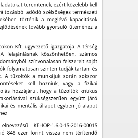
eladatokat teremtenek, ezért közelebb kell
maváltozásból adódó szélsőséges természeti
dekében történik a meglévő kapacitások
 fejlődésének tovább gyorsuló üteméhez a
okon Kft. ügyvezető igazgatója. A térség
. A felajánlásnak köszönhetően, számos
adományból színvonalasan felszerelt saját
ók folyamatosan szinten tudják tartani és
et. A tűzoltók a munkájuk során sokszor
öntéseket kell hozniuk, vagy a fizikai
olás hozzájárul, hogy a tűzoltók kritikus
gyakorlásával szükségszerűen együtt járó
zikai és mentális állapot egyben jó alapot
hez.
elnevezésű KEHOP-1.6.0-15-2016-00015
ó 848 ezer forint vissza nem térítendő