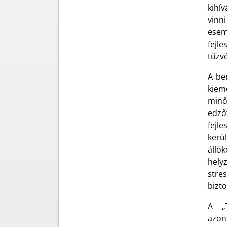
kihív
vinni
esem
fejl
tűzv
A be
kiem
minő
edző
fejl
kerü
álló
hely
stres
bizto
A „T
azon