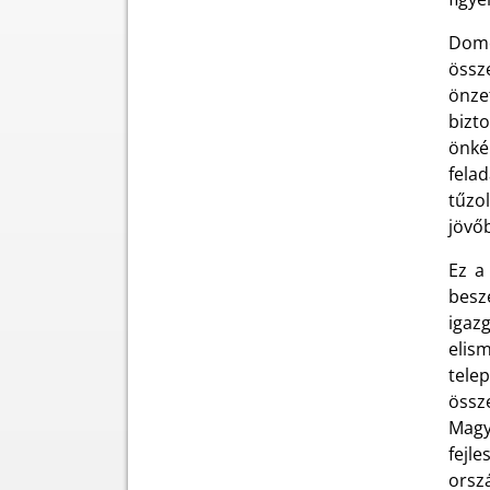
Domo
össz
önze
bizt
önké
fela
tűzo
jövőb
Ez a
besz
igaz
elis
tele
össz
Magy
fejle
orsz