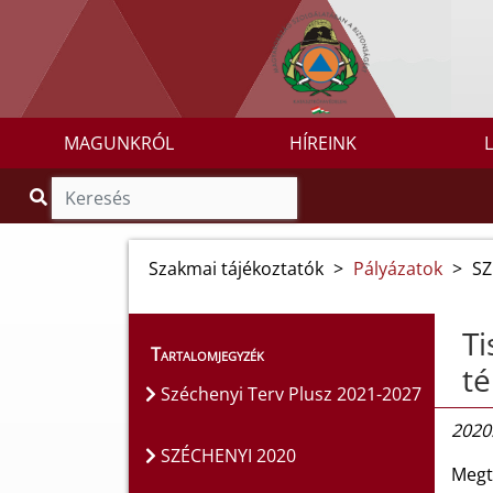
MAGUNKRÓL
HÍREINK
Szakmai tájékoztatók
>
Pályázatok
>
SZ
Ti
Tartalomjegyzék
té
Széchenyi Terv Plusz 2021-2027
2020
SZÉCHENYI 2020
Megte