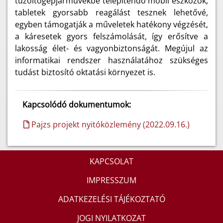
tűzoltógépjárművekbe telepítendő mobil eszközök,
tabletek gyorsabb reagálást tesznek lehetővé,
egyben támogatják a műveletek hatékony végzését,
a káresetek gyors felszámolását, így erősítve a
lakosság élet- és vagyonbiztonságát. Megújul az
informatikai rendszer használatához szükséges
tudást biztosító oktatási környezet is.
Kapcsolódó dokumentumok:
Pajzs projekt nyitóközlemény (2022.09.16.)
KAPCSOLAT
IMPRESSZUM
ADATKEZELÉSI TÁJÉKOZTATÓ
JOGI NYILATKOZAT