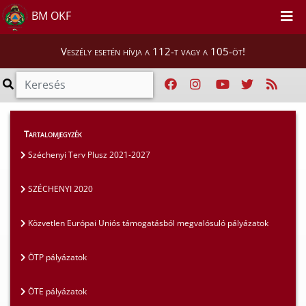
BM OKF
Veszély esetén hívja a 112-t vagy a 105-öt!
Szakmai tájékoztatók
>
Pályázatok
>
Tartalomjegyzék
SZÉCHENYI 2020
Széchenyi Terv Plusz 2021-2027
SZÉCHENYI 2020
Közvetlen Európai Uniós támogatásból megvalósuló pályázatok
ÖTP pályázatok
ÖTE pályázatok