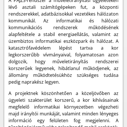
A PAJZS-rendszer a műveletirányítási ügyeleteken
lévő asztali számítógépeken fut, a központi
rendszerekkel, adatbázisokkal vezetékes hálózaton
kommunikál. Az informatikai és hálózati
kommunikációs rendszerek működésének
alapfeltétele a stabil energiaellátás, valamint az
üzembiztos informatikai eszközpark és hálózat. A
katasztrófavédelem lépést tartva a kor
legkorszerűbb vívmányaival, folyamatosan azon
dolgozik, hogy műveletirányítás rendszerei
korszerűek legyenek, hibátlanul működjenek, az
állomány működtetésükhöz szükséges tudása
pedig naprakész legyen.
A projektnek köszönhetően a közeljövőben az
ügyeleti szakterület korszerű, a kor kihívásainak
megfelelő informatikai környezetben végezheti
majd irányítói munkáját, valamint minden lényeges
információ egy felületen fog megjelenni. A