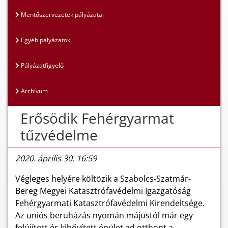
Mentőszervezetek pályázatai
Egyéb pályázatok
Pályázatfigyelő
Archívum
Erősödik Fehérgyarmat
tűzvédelme
2020. április 30. 16:59
Végleges helyére költözik a Szabolcs-Szatmár-
Bereg Megyei Katasztrófavédelmi Igazgatóság
Fehérgyarmati Katasztrófavédelmi Kirendeltsége.
Az uniós beruházás nyomán májustól már egy
felújított és kibővített épület ad otthont a