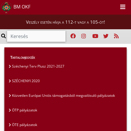
BM OKF
Veszély esetén hívja a 112-t vagy a 105-öt!
Szakmai tájékoztatók
>
Pályázatok
>
Tartalomjegyzék
SZÉCHENYI 2020
Széchenyi Terv Plusz 2021-2027
SZÉCHENYI 2020
Közvetlen Európai Uniós támogatásból megvalósuló pályázatok
ÖTP pályázatok
ÖTE pályázatok