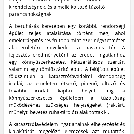
kirendeltségnek, és a mellé költöző tűzoltó-
parancsnokságnak.
A beruházás keretében egy korábbi, rendőrségi
épület teljes átalakítása történt meg, ahol
emeletráépítés révén több mint ezer négyzetméter
alapterületűre növekedett a hasznos tér. A
fejlesztés eredményeként az eredeti ingatlanhoz
egy könnyűszerkezetes, kétszerállásos szertár,
valamint egy tömlőszárító épült. A felújított épület
földszintjén a katasztrófavédelmi kirendeltség
irodái, az emeleten étkező, pihenő, öltöző és
további irodák kaptak helyet, míg a
könnyűszerkezetes épületben a tűzoltóság
működéséhez szükséges helyiségeket (raktárt,
műhelyt, bevetésiruha-tárolót) alakítottak ki.
A katasztrófavédelem ingatlanainak elhelyezését és
kialakítását megelőző elemzések azt mutatták,