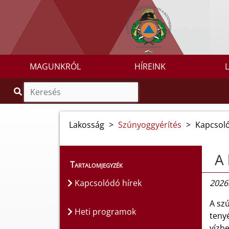
MAGUNKRÓL
HÍREINK
Lakosság
>
Szúnyoggyérítés
>
Kapcsoló
A 
Tartalomjegyzék
Kapcsolódó hírek
2026.
A sz
Heti programok
teny
vízbe