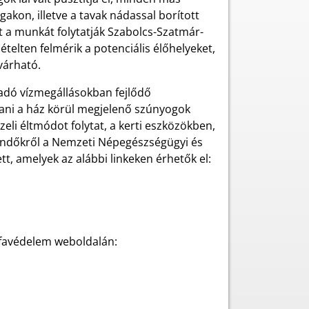
gakon, illetve a tavak nádassal borított
 a munkát folytatják Szabolcs-Szatmár-
elten felmérik a potenciális élőhelyeket,
várható.
dó vízmegállásokban fejlődő
tani a ház körül megjelenő szúnyogok
li éltmódot folytat, a kerti eszközökben,
eendőkről a Nemzeti Népegészségügyi és
tt, amelyek az alábbi linkeken érhetők el:
ófavédelem weboldalán: