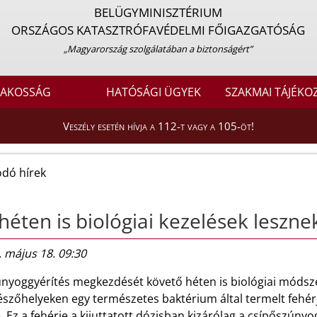
BELÜGYMINISZTÉRIUM
ORSZÁGOS KATASZTRÓFAVÉDELMI FŐIGAZGATÓSÁG
„Magyarország szolgálatában a biztonságért”
LAKOSSÁG
HATÓSÁGI ÜGYEK
SZAKMAI TÁJÉKO
Veszély esetén hívja a 112-t vagy a 105-öt!
dó hírek
héten is biológiai kezelések leszne
 május 18. 09:30
únyoggyérítés megkezdését követő héten is biológiai módsz
észőhelyeken egy természetes baktérium által termelt fehérj
. Ez a fehérje a kijuttatott dózisban kizárólag a csípőszúnyo