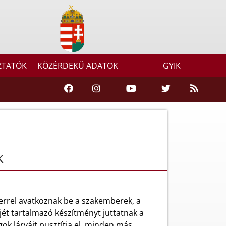
ZTATÓK
KÖZÉRDEKŰ ADATOK
GYIK
k
errel avatkoznak be a szakemberek, a
ét tartalmazó készítményt juttatnak a
gok lárváit pusztítja el, minden más