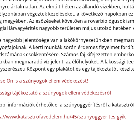
nyre ártalmatlan. Az elmúlt héten az állandó vizekben, holtá
élyzónáiban végeztek kezeléseket, a következő napokban ezt
g megyében. Az esőzéseket követően a rovarbiológusok ismét
giai lárvagyérítés nagyobb területen május utolsó hetében 
e nagyobb jelentősége van a lakókörnyezetünkben megmara
yogfajoknak. A kerti munkák során érdemes figyelmet fordí
dszámának csökkentésére. Számos faj kifejezetten emberköze
kokban megmaradó víz jelenti az élőhelyüket. A lakossági t
szerészeti Központ egy plakátot és egy tájékoztatót készíte
tse Ön is a szúnyogok elleni védekezést!
ssági tájékoztató a szúnyogok elleni védekezésről
bbi információk érhetők el a szúnyoggyérítésről a katasztr
s://www.katasztrofavedelem.hu/45/szunyoggyerites-gyik