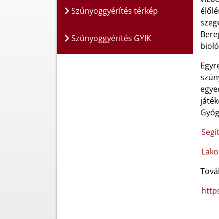
Szúnyoggyérítés térkép
élőlé
szeg
Bere
Szúnyoggyérítés GYIK
bioló
Egyr
szún
egye
játé
Gyógy
Segí
Lako
Tová
http