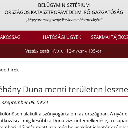
BELÜGYMINISZTÉRIUM
ORSZÁGOS KATASZTRÓFAVÉDELMI FŐIGAZGATÓSÁG
„Magyarország szolgálatában a biztonságért”
LAKOSSÁG
HATÓSÁGI ÜGYEK
SZAKMAI TÁJÉKO
Veszély esetén hívja a 112-t vagy a 105-öt!
dó hírek
hány Duna menti területen leszn
. szeptember 08. 09:24
különösen alakult a szúnyogártalom az országban. A nyár el
atkozásra, míg később a Duna vízszintemelkedése, a csapa
temberi időjárás miatt van még helyenként jelentős szúnyo