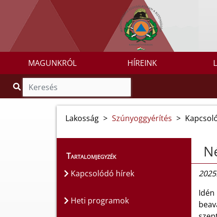
MAGUNKRÓL
HÍREINK
Lakosság
>
Szúnyoggyérítés
>
Kapcsoló
Né
Tartalomjegyzék
Kapcsolódó hírek
2025
Idén 
Heti programok
beav
szep