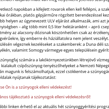
etkező napokban a kifejlett rovarok ellen kell fellépni, a sz
kai órákban, platós gépjárműre rögzített berendezéssel kezel
bb helyen az úgynevezett ULV eljárást alkalmazák, ami azt j
iségben – alig több mint 0,5 liter hektáranként – apró csepp
ítmény az alacsony dózisnak köszönhetően csak az érzékenye
gvérűekre, így emberre és háziállatokra nem jelent veszély
pülésén végeznek kezeléseket a szakemberek: a Duna déli sz
yékén, valamint Somogy vármegye egyes településein gyéríti
zúnyogfaj számára a lakókörnyezetünkben létrejövő vízmegál
l kialakult csípőszúnyog-tenyészőhelyeket a Nemzeti Népegé
án magunk is felszámolhatjuk, ezzel csökkentve a szúnyogár
dalak nyújtanak tájékoztatást:
tse Ön is a szúnyogok elleni védekezést!
lános tájékoztató a szúnyogok elleni védekezésről!
ábbi linken érhető el az aktuális hét szúnyoggyérítési prog