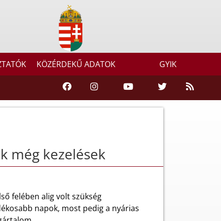
ZTATÓK
KÖZÉRDEKŰ ADATOK
GYIK
ek még kezelések
ső felében alig volt szükség
dékosabb napok, most pedig a nyárias
gártalom.