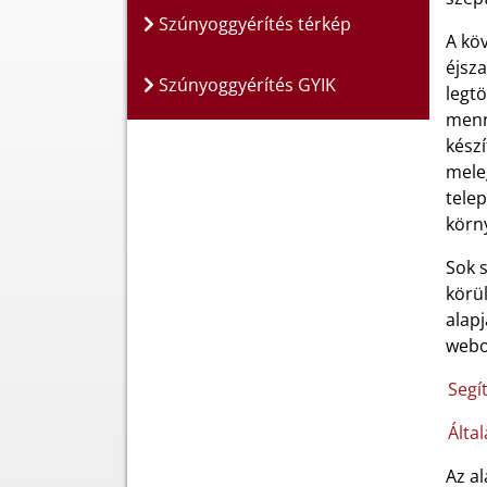
Szúnyoggyérítés térkép
A köv
éjsza
Szúnyoggyérítés GYIK
legtö
menny
kész
mele
tele
körn
Sok s
körü
alapj
webol
Segí
Álta
Az al