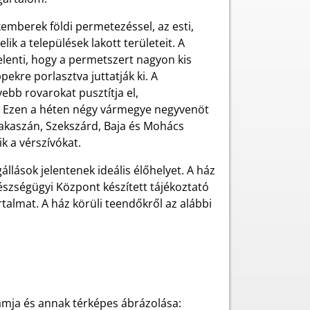
akemberek földi permetezéssel, az esti,
ik a települések lakott területeit. A
elenti, hogy a permetszert nagyon kis
ekre porlasztva juttatják ki. A
bb rovarokat pusztítja el,
t. Ezen a héten négy vármegye negyvenöt
akaszán, Szekszárd, Baja és Mohács
k a vérszívókat.
lások jelentenek ideális élőhelyet. A ház
szségügyi Központ készített tájékoztató
talmat. A ház körüli teendőkről az alábbi
ramja és annak térképes ábrázolása: