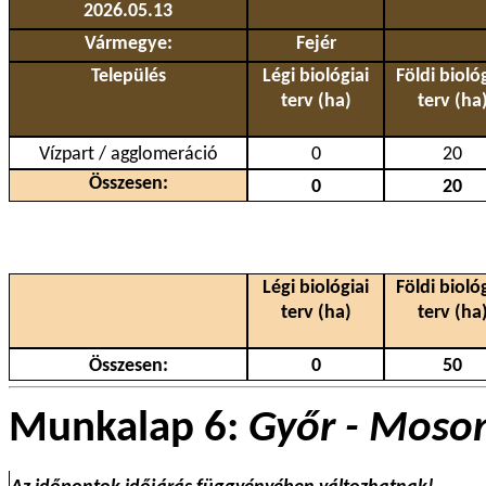
2026.05.13
Vármegye:
Fejér
Település
Légi biológiai
Földi bioló
terv (ha)
terv (ha
Vízpart / agglomeráció
0
20
Összesen:
0
20
Légi biológiai
Földi bioló
terv (ha)
terv (ha
Összesen:
0
50
Munkalap 6:
Győr - Moson