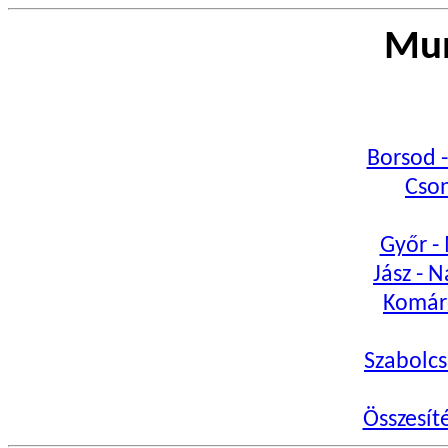
Mun
Borsod 
Cso
Győr -
Jász - 
Komár
Szabolcs
Összesít