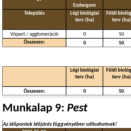
Esztergom
Település
Légi biológiai
Földi biológ
terv (ha)
terv (ha)
Vízpart / agglomeráció
0
50
Összesen:
0
50
Légi biológiai
Földi biológ
terv (ha)
terv (ha)
Összesen:
0
50
Munkalap 9:
Pest
Az időpontok időjárás függvényében változhatnak!