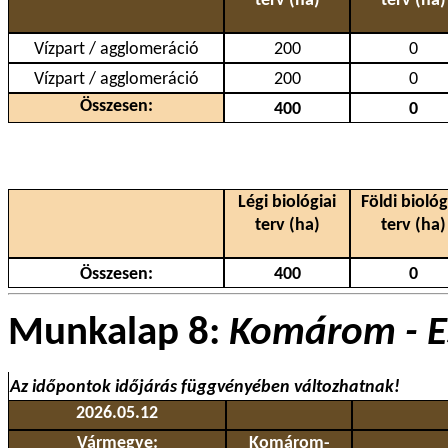
terv (ha)
terv (ha)
Vízpart / agglomeráció
200
0
Vízpart / agglomeráció
200
0
Összesen:
400
0
Légi biológiai
Földi biológ
terv (ha)
terv (ha)
Összesen:
400
0
Munkalap 8:
Komárom - E
Az időpontok időjárás függvényében változhatnak!
2026.05.12
Vármegye:
Komárom-