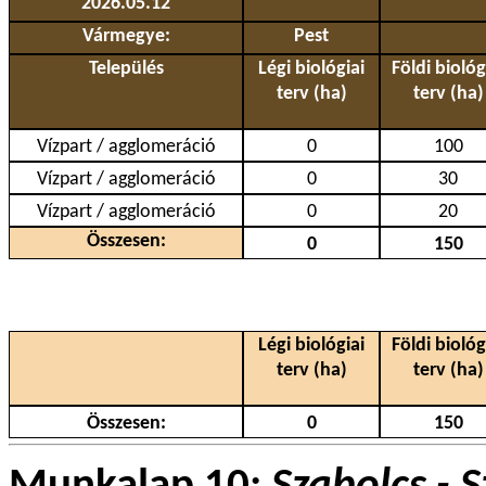
2026.05.12
Vármegye:
Pest
Település
Légi biológiai
Földi biológ
terv (ha)
terv (ha)
Vízpart / agglomeráció
0
100
Vízpart / agglomeráció
0
30
Vízpart / agglomeráció
0
20
Összesen:
0
150
Légi biológiai
Földi biológ
terv (ha)
terv (ha)
Összesen:
0
150