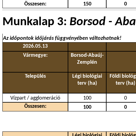
Összesen:
150
0
Munkalap 3:
Borsod - Aba
Az időpontok időjárás függvényében változhatnak!
2026.05.13
Vármegye:
Borsod-Abaúj-
Zemplén
Település
Légi biológiai
Földi biológ
terv (ha)
terv (ha)
Vízpart / agglomeráció
100
0
Összesen:
100
0
Légi biológiai
Földi biológ