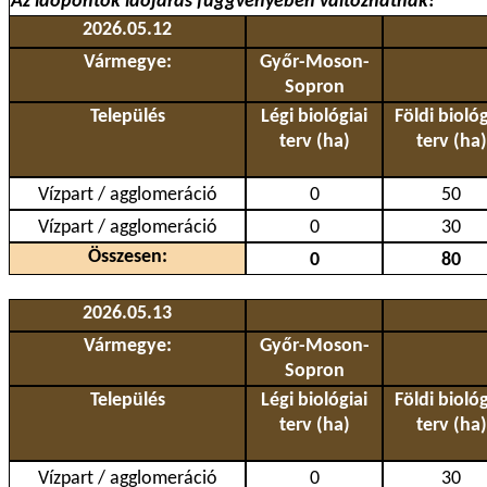
Az időpontok időjárás függvényében változhatnak!
2026.05.12
Vármegye:
Győr-Moson-
Sopron
Település
Légi biológiai
Földi biológ
terv (ha)
terv (ha)
Vízpart / agglomeráció
0
50
Vízpart / agglomeráció
0
30
Összesen:
0
80
2026.05.13
Vármegye:
Győr-Moson-
Sopron
Település
Légi biológiai
Földi biológ
terv (ha)
terv (ha)
Vízpart / agglomeráció
0
30