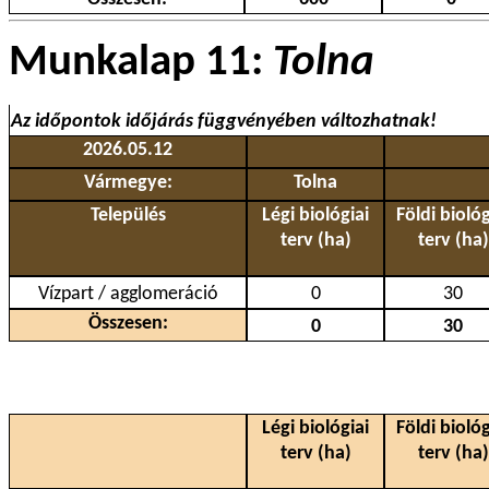
Munkalap 11:
Tolna
Az időpontok időjárás függvényében változhatnak!
2026.05.12
Vármegye:
Tolna
Település
Légi biológiai
Földi biológ
terv (ha)
terv (ha)
Vízpart / agglomeráció
0
30
Összesen:
0
30
Légi biológiai
Földi biológ
terv (ha)
terv (ha)