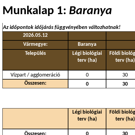
Munkalap 1:
Baranya
Az időpontok időjárás függvényében változhatnak!
2026.05.12
Vármegye:
Baranya
Település
Légi biológiai
Földi biológ
terv (ha)
terv (ha)
Vízpart / agglomeráció
0
30
Összesen:
0
30
Légi biológiai
Földi biológ
terv (ha)
terv (ha)
Összesen:
0
30