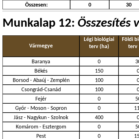
Összesen:
0
30
Munkalap 12:
Összesítés
Légi biológiai
Földi b
Vármegye
terv (ha)
terv
Baranya
0
3
Békés
150
Borsod - Abaúj - Zemplén
100
Csongrád-Csanád
100
Fejér
0
5
Győr - Moson - Sopron
0
1
Jász - Nagykun - Szolnok
400
Komárom - Esztergom
0
5
Pest
0
1