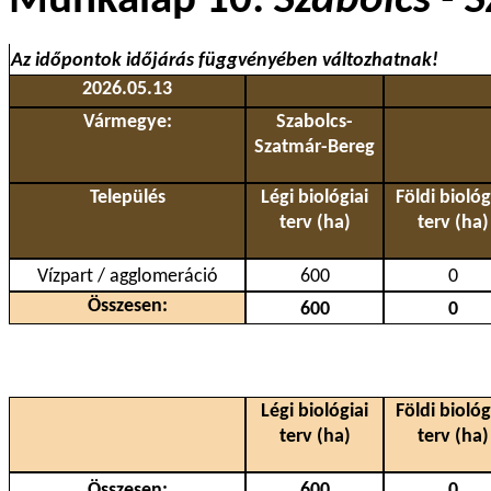
Munkalap 10:
Szabolcs - 
Az időpontok időjárás függvényében változhatnak!
2026.05.13
Vármegye:
Szabolcs-
Szatmár-Bereg
Település
Légi biológiai
Földi biológ
terv (ha)
terv (ha)
Vízpart / agglomeráció
600
0
Összesen:
600
0
Légi biológiai
Földi biológ
terv (ha)
terv (ha)
Összesen:
600
0