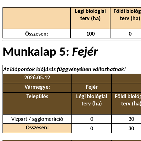
Légi biológiai
Földi biológ
terv (ha)
terv (ha)
Összesen:
100
0
Munkalap 5:
Fejér
Az időpontok időjárás függvényében változhatnak!
2026.05.12
Vármegye:
Fejér
Település
Légi biológiai
Földi bioló
terv (ha)
terv (ha
Vízpart / agglomeráció
0
30
Összesen:
0
30