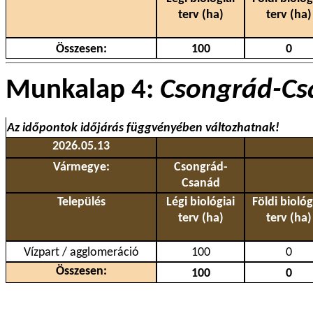
terv (ha)
terv (ha)
Összesen:
100
0
Munkalap 4:
Csongrád-C
Az időpontok időjárás függvényében változhatnak!
2026.05.13
Vármegye:
Csongrád-
Csanád
Település
Légi biológiai
Földi biológ
terv (ha)
terv (ha)
Vízpart / agglomeráció
100
0
Összesen:
100
0