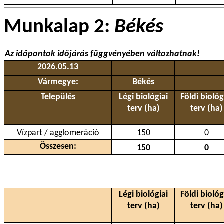
Munkalap 2:
Békés
Az időpontok időjárás függvényében változhatnak!
2026.05.13
Vármegye:
Békés
Település
Légi biológiai
Földi biológ
terv (ha)
terv (ha)
Vízpart / agglomeráció
150
0
Összesen:
150
0
Légi biológiai
Földi biológ
terv (ha)
terv (ha)