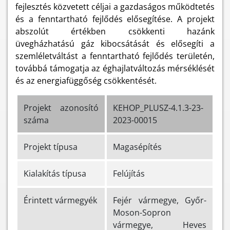
fejlesztés közvetett céljai a gazdaságos működtetés
és a fenntartható fejlődés elősegítése. A projekt
abszolút értékben csökkenti hazánk
üvegházhatású gáz kibocsátását és elősegíti a
szemléletváltást a fenntartható fejlődés területén,
továbbá támogatja az éghajlatváltozás mérséklését
és az energiafüggőség csökkentését.
Projekt azonosító
KEHOP_PLUSZ-4.1.3-23-
száma
2023-00015
Projekt típusa
Magasépítés
Kialakítás típusa
Felújítás
Érintett vármegyék
Fejér vármegye, Győr-
Moson-Sopron
vármegye, Heves