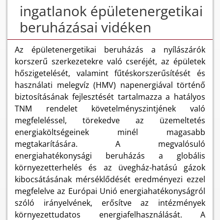
ingatlanok épületenergetikai
beruházásai vidéken
Az épületenergetikai beruházás a nyílászárók
korszerű szerkezetekre való cseréjét, az épületek
hőszigetelését, valamint fűtéskorszerűsítését és
használati melegvíz (HMV) napenergiával történő
biztosításának fejlesztését tartalmazza a hatályos
TNM rendelet követelményszintjének való
megfeleléssel, törekedve az üzemeltetés
energiaköltségeinek minél magasabb
megtakarítására. A megvalósuló
energiahatékonysági beruházás a globális
környezetterhelés és az üvegház-hatású gázok
kibocsátásának mérséklődését eredményezi ezzel
megfelelve az Európai Unió energiahatékonyságról
szóló irányelvének, erősítve az intézmények
környezettudatos energiafelhasználását. A