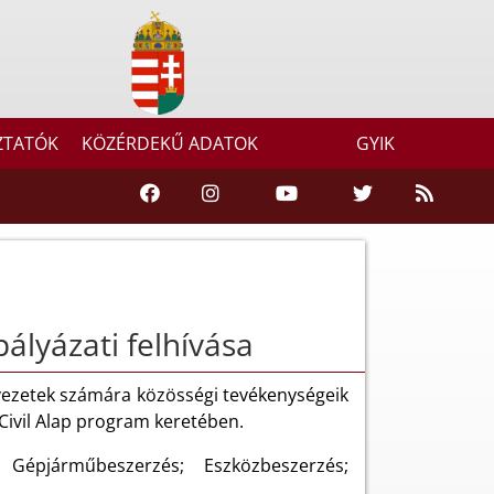
ZTATÓK
KÖZÉRDEKŰ ADATOK
GYIK
ályázati felhívása
rvezetek számára közösségi tevékenységeik
Civil Alap program keretében.
; Gépjárműbeszerzés; Eszközbeszerzés;