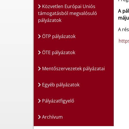
Közvetlen Európai Uniós
A pál
támogatásból megvalósuló
május
pályázatok
A rés
ÖTP pályázatok
https
ÖTE pályázatok
Mentőszervezetek pályázatai
Egyéb pályázatok
Pályázatfigyelő
Archívum