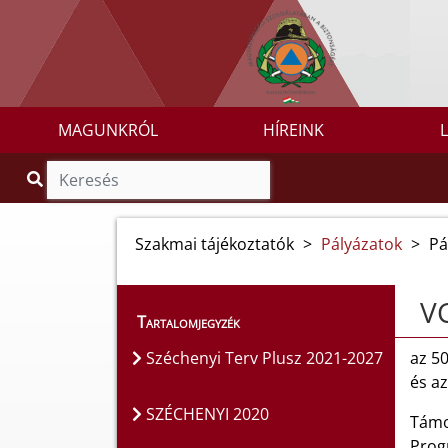
MAGUNKRÓL
HÍREINK
Szakmai tájékoztatók
>
Pályázatok
>
Pá
VC
Tartalomjegyzék
Széchenyi Terv Plusz 2021-2027
az 5
és az
SZÉCHENYI 2020
Támo
Prog