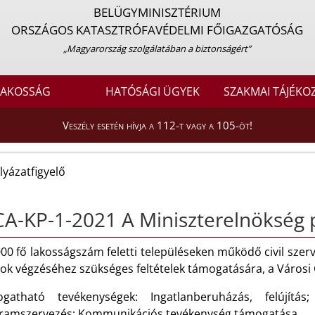
BELÜGYMINISZTÉRIUM
ORSZÁGOS KATASZTRÓFAVÉDELMI FŐIGAZGATÓSÁG
„Magyarország szolgálatában a biztonságért”
LAKOSSÁG
HATÓSÁGI ÜGYEK
SZAKMAI TÁJÉKO
Veszély esetén hívja a 112-t vagy a 105-öt!
lyázatfigyelő
A-KP-1-2021 A Miniszterelnökség p
000 fő lakosságszám feletti településeken működő civil sze
ok végzéséhez szükséges feltételek támogatására, a Városi 
gatható tevékenységek: Ingatlanberuházás, felújítás
ramszervezés; Kommunikációs tevékenység támogatása.