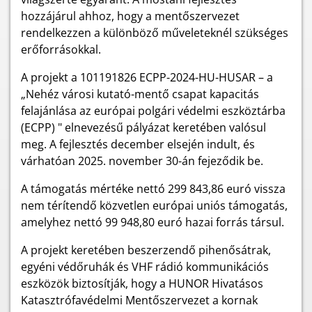
hozzájárul ahhoz, hogy a mentőszervezet
rendelkezzen a különböző műveleteknél szükséges
erőforrásokkal.
A projekt a 101191826 ECPP-2024-HU-HUSAR – a
„Nehéz városi kutató-mentő csapat kapacitás
felajánlása az európai polgári védelmi eszköztárba
(ECPP) " elnevezésű pályázat keretében valósul
meg. A fejlesztés december elsején indult, és
várhatóan 2025. november 30-án fejeződik be.
A támogatás mértéke nettó 299 843,86 euró vissza
nem térítendő közvetlen európai uniós támogatás,
amelyhez nettó 99 948,80 euró hazai forrás társul.
A projekt keretében beszerzendő pihenősátrak,
egyéni védőruhák és VHF rádió kommunikációs
eszközök biztosítják, hogy a HUNOR Hivatásos
Katasztrófavédelmi Mentőszervezet a kornak