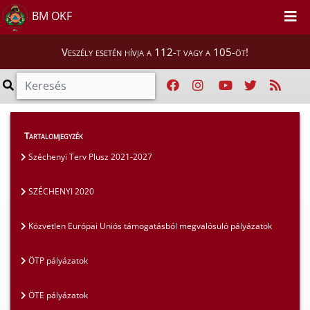
BM OKF
Veszély esetén hívja a 112-t vagy a 105-öt!
Szakmai tájékoztatók
>
Pályázatok
>
Tartalomjegyzék
Pályázatfigyelő
Széchenyi Terv Plusz 2021-2027
SZÉCHENYI 2020
Közvetlen Európai Uniós támogatásból megvalósuló pályázatok
ÖTP pályázatok
ÖTE pályázatok