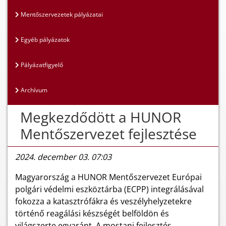
Mentőszervezetek pályázatai
Egyéb pályázatok
Pályázatfigyelő
Archívum
Megkezdődött a HUNOR
Mentőszervezet fejlesztése
2024. december 03. 07:03
Magyarország a HUNOR Mentőszervezet Európai
polgári védelmi eszköztárba (ECPP) integrálásával
fokozza a katasztrófákra és veszélyhelyzetekre
történő reagálási készségét belföldön és
világszerte egyaránt. A mostani fejlesztés