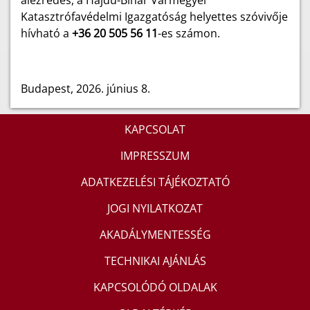
alezredes, a Hajdú-Bihar Vármegyei
Katasztrófavédelmi Igazgatóság helyettes szóvivője
hívható
a
+36 20 505 56 11
-es számon.
Budapest, 2026. június 8.
KAPCSOLAT
IMPRESSZUM
ADATKEZELÉSI TÁJÉKOZTATÓ
JOGI NYILATKOZAT
AKADÁLYMENTESSÉG
TECHNIKAI AJÁNLÁS
KAPCSOLÓDÓ OLDALAK