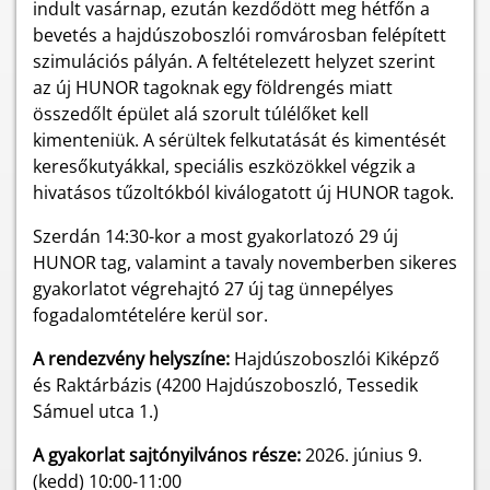
indult vasárnap, ezután kezdődött meg hétfőn a
bevetés a hajdúszoboszlói romvárosban felépített
szimulációs pályán. A feltételezett helyzet szerint
az új HUNOR tagoknak egy földrengés miatt
összedőlt épület alá szorult túlélőket kell
kimenteniük. A sérültek felkutatását és kimentését
keresőkutyákkal, speciális eszközökkel végzik a
hivatásos tűzoltókból kiválogatott új HUNOR tagok.
Szerdán 14:30-kor a most gyakorlatozó 29 új
HUNOR tag, valamint a tavaly novemberben sikeres
gyakorlatot végrehajtó 27 új tag ünnepélyes
fogadalomtételére kerül sor.
A rendezvény helyszíne:
Hajdúszoboszlói Kiképző
és Raktárbázis (4200 Hajdúszoboszló, Tessedik
Sámuel utca 1.)
A gyakorlat sajtónyilvános része:
2026. június 9.
(kedd) 10:00-11:00