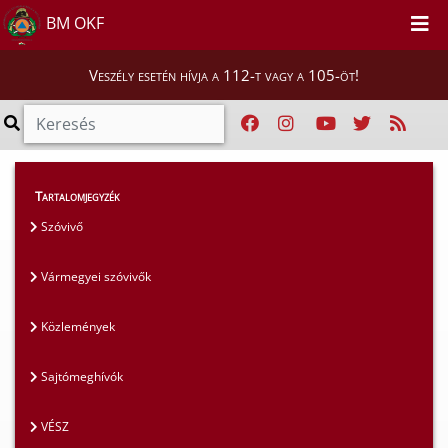
BM OKF
Veszély esetén hívja a 112-t vagy a 105-öt!
Magunkról
>
Sajtószoba
>
Sajtómeghívók
Tartalomjegyzék
Szóvivő
Vármegyei szóvivők
Közlemények
Sajtómeghívók
VÉSZ