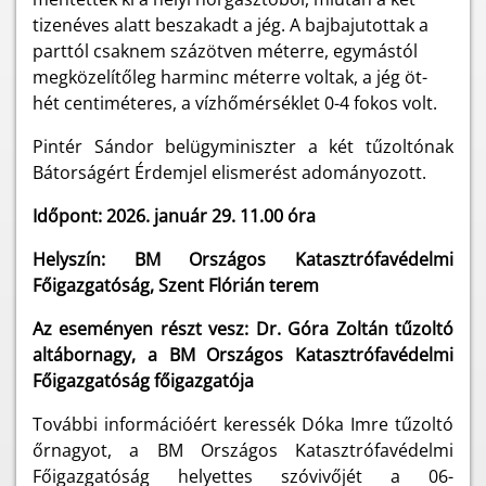
tizenéves alatt beszakadt a jég. A bajbajutottak a
parttól csaknem százötven méterre, egymástól
megközelítőleg harminc méterre voltak, a jég öt-
hét centiméteres, a vízhőmérséklet 0-4 fokos volt.
Pintér Sándor belügyminiszter a két tűzoltónak
Bátorságért Érdemjel elismerést adományozott.
Időpont: 2026. január 29. 11.00 óra
Helyszín: BM Országos Katasztrófavédelmi
Főigazgatóság, Szent Flórián terem
Az eseményen részt vesz: Dr. Góra Zoltán tűzoltó
altábornagy, a BM Országos Katasztrófavédelmi
Főigazgatóság főigazgatója
További információért keressék Dóka Imre tűzoltó
őrnagyot, a BM Országos Katasztrófavédelmi
Főigazgatóság helyettes szóvivőjét a 06-