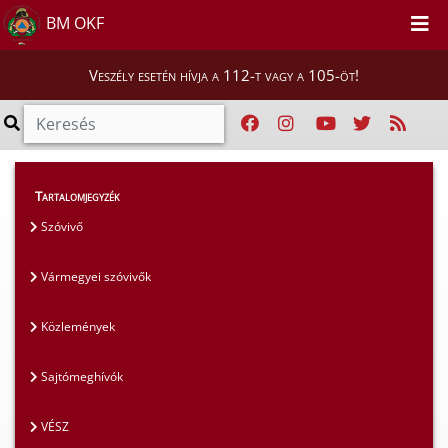
BM OKF
Veszély esetén hívja a 112-t vagy a 105-öt!
Magunkról
>
Sajtószoba
>
Sajtómeghívók
Tartalomjegyzék
Szóvivő
Vármegyei szóvivők
Közlemények
Sajtómeghívók
VÉSZ