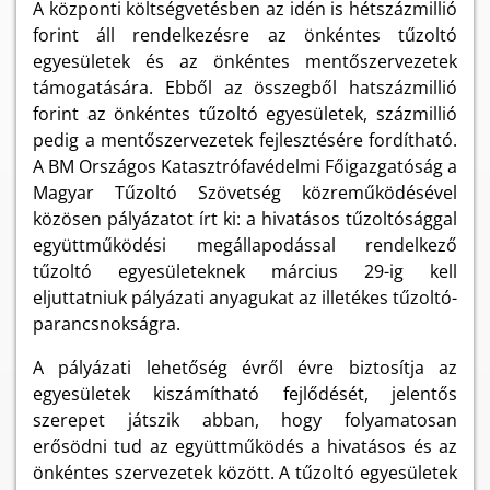
A központi költségvetésben az idén is hétszázmillió
forint áll rendelkezésre az önkéntes tűzoltó
egyesületek és az önkéntes mentőszervezetek
támogatására. Ebből az összegből hatszázmillió
forint az önkéntes tűzoltó egyesületek, százmillió
pedig a mentőszervezetek fejlesztésére fordítható.
A BM Országos Katasztrófavédelmi Főigazgatóság a
Magyar Tűzoltó Szövetség közreműködésével
közösen pályázatot írt ki: a hivatásos tűzoltósággal
együttműködési megállapodással rendelkező
tűzoltó egyesületeknek március 29-ig kell
eljuttatniuk pályázati anyagukat az illetékes tűzoltó-
parancsnokságra.
A pályázati lehetőség évről évre biztosítja az
egyesületek kiszámítható fejlődését, jelentős
szerepet játszik abban, hogy folyamatosan
erősödni tud az együttműködés a hivatásos és az
önkéntes szervezetek között. A tűzoltó egyesületek