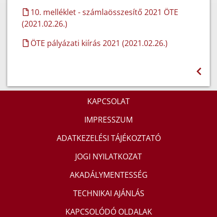
10. melléklet - számlaösszesítő 2021 ÖTE
(2021.02.26.)
ÖTE pályázati kiírás 2021 (2021.02.26.)
KAPCSOLAT
IMPRESSZUM
ADATKEZELÉSI TÁJÉKOZTATÓ
JOGI NYILATKOZAT
AKADÁLYMENTESSÉG
TECHNIKAI AJÁNLÁS
KAPCSOLÓDÓ OLDALAK