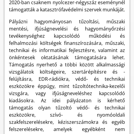
2020-ban csaknem nyolcezer-négyszáz eseménynél
támogatták a katasztrófavédelmi szervek munkáját.
Pályázni hagyományosan tűzoltási, műszaki
mentési, ifjúságnevelési és hagyományőrzési
tevékenységhez kapcsolódó működési és
felhalmozási költségek finanszírozására, műszaki,
technikai és informatikai fejlesztésre, valamint az
önkéntesek oktatásának támogatására lehet.
Támogatás nyerhető a többi között alkalmassági
vizsgálatok költségeire, szertárépítésre és -
felújításra, EDR-rádiókra, védő- és technikai
eszközökre éppúgy, mint tűzoltótechnika-kezelői
vizsgára, vagy ifjúságneveléshez kapcsolódó
kiadásokra. Az idei pályázaton is kérhető
támogatás olyan tűzoltó védő- és technikai
eszközökre, szívó- és nyomóoldali
szakfelszerelésekre, kéziszerszámokra és egyéb
felszerelésekre, amelyek egyébként nem