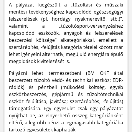
A pályázat kiegészült a „tűzoltási és műszaki
mentési tevékenységhez kapcsolódó egészségügyi
felszerelések (pl. hordágy, nyakmerevítő, stb.)”,
valamint a „tűzoltósport-versenyzéshez
kapcsolódó eszközök, anyagok és felszerelések
beszerzési költsége” alkategóriákkal, emellett a
szertárépítés, -felújítás kategória tételei között már
lehet igényelni alternatív, megújuló energiára épülő
megoldások kivitelezését is.
Pályázni lehet természetbeni (BM OKF által
beszerzett tűzoltó védő- és technikai eszköz; EDR-
rádiók) és pénzbeli (működési költség, egyéb
eszközbeszerzés, gépjármű és tűzoltótechnikai
eszköz felújítása, javítása; szertárépítés, -felújítás)
támogatására. Egy egyesület csak egy pályázatot
nyújthat be, az elnyerhető összeg kategóriánként
eltérő, a legtöbb pénzt a legmagasabb kategóriába
tartozó egyesületek kaphatják.