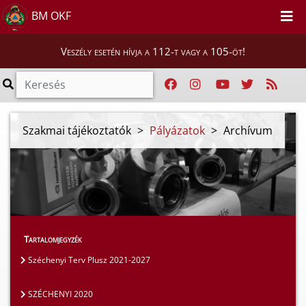
BM OKF
Veszély esetén hívja a 112-t vagy a 105-öt!
Szakmai tájékoztatók
>
Pályázatok
>
Archívum
Tartalomjegyzék
Széchenyi Terv Plusz 2021-2027
SZÉCHENYI 2020