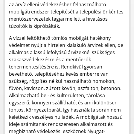
az árvíz elleni védekezéshez felhasználható
mobilgátrendszer telepítését a települési önkéntes
mentőszervezetek tagjai mellett a hivatásos
tűzoltók is kipróbálták.
A vízzel feltölthető tömlős mobilgát hatékony
védelmet nyújt a hirtelen kialakuló árvizek ellen, de
alkalmas a lassú lefolyású árvizeknél szükséges
szakaszvédekezésre és a mentőerők
tehermentesítésére is. Rendkívül gyorsan
bevethető, telepítéséhez kevés emberre van
szükség, rögzítés nélkül használható homokon,
füvön, kavicson, zúzott kövön, aszfalton, betonon.
Alkalmazható bel- és külterületen, tárolása
egyszerű, könnyen szállítható, és ami különösen
fontos, környezetbarát, így használata során nem
keletkezik veszélyes hulladék. A mobilgátak hosszú
ideje számítanak rendszeresen alkalmazott és
megbízható védekezési eszköznek Nyugat-