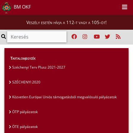
BM OKF
Veszély esetén hívja a 112-t vagy a 105-öt!
Szakmai tájékoztatók
>
Pályázatok
>
Tartalomjegyzék
Egyéb pályázatok
Széchenyi Terv Plusz 2021-2027
SZÉCHENYI 2020
Közvetlen Európai Uniós támogatásból megvalósuló pályázatok
ÖTP pályázatok
ÖTE pályázatok