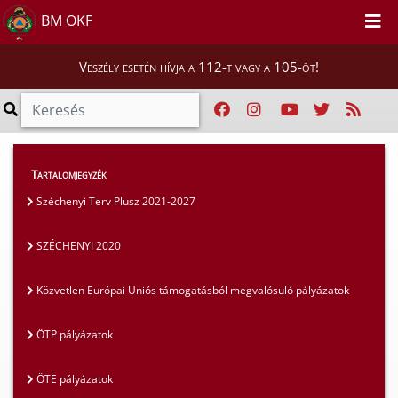
BM OKF
Veszély esetén hívja a 112-t vagy a 105-öt!
Szakmai tájékoztatók
>
Pályázatok
>
Tartalomjegyzék
Egyéb pályázatok
Széchenyi Terv Plusz 2021-2027
SZÉCHENYI 2020
Közvetlen Európai Uniós támogatásból megvalósuló pályázatok
ÖTP pályázatok
ÖTE pályázatok