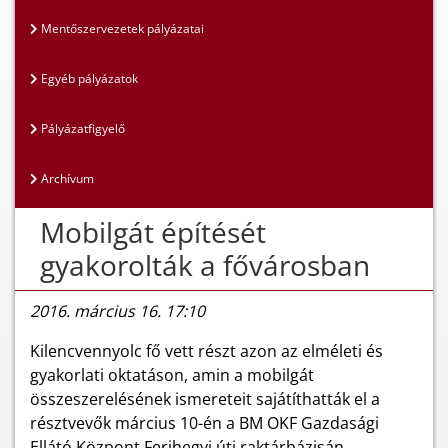
Mentőszervezetek pályázatai
Egyéb pályázatok
Pályázatfigyelő
Archívum
Mobilgát építését
gyakorolták a fővárosban
2016. március 16. 17:10
Kilencvennyolc fő vett részt azon az elméleti és
gyakorlati oktatáson, amin a mobilgát
összeszerelésének ismereteit sajátíthatták el a
résztvevők március 10-én a BM OKF Gazdasági
Ellátó Központ Ferihegyi úti raktárbázisán.