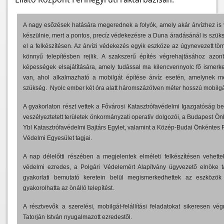
A nagy esőzések hatására megerednek a folyók, amely akár árvízhez is ve
készülnie, mert a pontos, precíz védekezésre a Duna áradásánál is szüks
el a felkészítésen. Az árvízi védekezés egyik eszköze az úgynevezett t
könnyű telepítésben rejlik. A szakszerű építés végrehajtásához azo
képességek elsajátítására, amely tudással ma kilencvennyolc fő ismerk
van, ahol alkalmazható a mobilgát építése árvíz esetén, amelynek 
szükség. Nyolc ember két óra alatt háromszázötven méter hosszú mobilg
A gyakorlaton részt vettek a Fővárosi Katasztrófavédelmi Igazgatóság be
veszélyeztetett területek önkormányzati operatív dolgozói, a Budapest Ö
Ybl Katasztrófavédelmi Bajtárs Egylet, valamint a Közép-Budai Önkéntes 
Védelmi Egyesület tagjai.
A nap délelőtti részében a megjelentek elméleti felkészítésen vehettek
védelmi ezredes, a Polgári Védelemért Alapítvány ügyvezető elnöke tar
gyakorlati bemutató keretein belül megismerkedhettek az eszközök 
gyakorolhatta az önálló telepítést.
A résztvevők a szerelési, mobilgát-felállítási feladatokat sikeresen vé
Tatorján István nyugalmazott ezredestől.