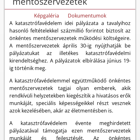
mentőszervezetek
Képgaléria
Dokumentumok
A katasztrófavédelem idei pályázata a tavalyihoz
hasonló feltételekkel százmillió forintot biztosít az
önkéntes mentőszervezetek működési költségeire.
A mentőszervezetek április 30-ig nyújthatják be
pályázatukat az illetékes katasztrófavédelmi
kirendeltséghez. A pályázatok elbírálása június 19-
ig történik meg.
A katasztrófavédelemmel együttműködő önkéntes
mentőszervezetek tagjai olyan emberek, akik
rendkívüli helyzetekben kiegészítik a hivatásos erők
munkáját, speciális képességeikkel részt vesznek
azok kezelésében, akár az életmentésben is.
A katasztrófavédelem évente meghirdetett
pályázatával támogatja ezen mentőszervezetek
munkáját és fejlesztését. Az önkéntes