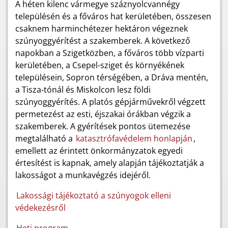
A héten kilenc vármegye száznyolcvannégy
településén és a főváros hat kerületében, összesen
csaknem harminchétezer hektáron végeznek
szúnyoggyérítést a szakemberek. A következő
napokban a Szigetközben, a főváros több vízparti
kerületében, a Csepel-sziget és környékének
településein, Sopron térségében, a Dráva mentén,
a Tisza-tónál és Miskolcon lesz földi
szúnyoggyérítés. A platós gépjárművekről végzett
permetezést az esti, éjszakai órákban végzik a
szakemberek. A gyérítések pontos ütemezése
megtalálható a
katasztrófavédelem honlapján
,
emellett az érintett önkormányzatok egyedi
értesítést is kapnak, amely alapján tájékoztatják a
lakosságot a munkavégzés idejéről.
Lakossági tájékoztató a szúnyogok elleni
védekezésről