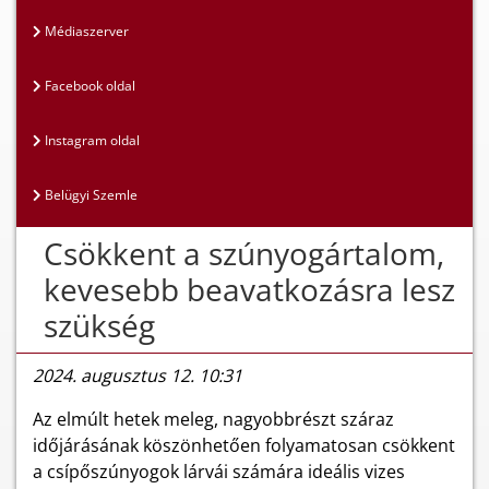
Médiaszerver
Facebook oldal
Instagram oldal
Belügyi Szemle
Csökkent a szúnyogártalom,
kevesebb beavatkozásra lesz
szükség
2024. augusztus 12. 10:31
Az elmúlt hetek meleg, nagyobbrészt száraz
időjárásának köszönhetően folyamatosan csökkent
a csípőszúnyogok lárvái számára ideális vizes