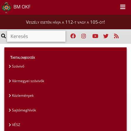
BM OKF
Veszély esetén hívja a 112-t vagy a 105-öt!
Magunkról
>
Sajtószoba
>
Közlemények
Tartalomjegyzék
Szóvivő
Vármegyei szóvivők
Közlemények
Sajtómeghívók
VÉSZ