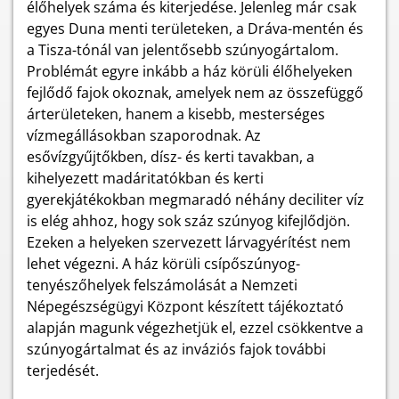
élőhelyek száma és kiterjedése. Jelenleg már csak
egyes Duna menti területeken, a Dráva-mentén és
a Tisza-tónál van jelentősebb szúnyogártalom.
Problémát egyre inkább a ház körüli élőhelyeken
fejlődő fajok okoznak, amelyek nem az összefüggő
árterületeken, hanem a kisebb, mesterséges
vízmegállásokban szaporodnak. Az
esővízgyűjtőkben, dísz- és kerti tavakban, a
kihelyezett madáritatókban és kerti
gyerekjátékokban megmaradó néhány deciliter víz
is elég ahhoz, hogy sok száz szúnyog kifejlődjön.
Ezeken a helyeken szervezett lárvagyérítést nem
lehet végezni. A ház körüli csípőszúnyog-
tenyészőhelyek felszámolását a Nemzeti
Népegészségügyi Központ készített tájékoztató
alapján magunk végezhetjük el, ezzel csökkentve a
szúnyogártalmat és az inváziós fajok további
terjedését.