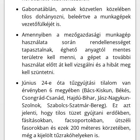
Gabonatáblán, annak közvetlen közelében
tilos dohányozni, beleértve a munkagépek
vezetőfülkéjét is.
Amennyiben a mezőgazdasági munkagép
használata során rendellenességet
tapasztalnak, éghető anyagtól mentes
területre kell menni, a gépet a további
használat előtt át kell vizsgálni és a hibát meg
kell szüntetni.
Június 24-e óta tűzgyújtási tilalom van
érvényben 6 megyében (Bács-Kiskun, Békés,
Csongrád-Csanád, Hajdú-Bihar, Jász-Nagykun-
Szolnok, Szabolcs-Szatmár-Bereg). Ez azt
jelenti, hogy tilos tüzet gyújtani erdőkben,
fásításokban, facsoportokban, útszéli
fasorokban és ezek 200 méteres körzetében,
még a kijelölt tűzrakóhelyeken is.