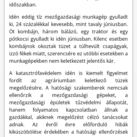
időszakban.
Idén eddig tíz mezőgazdasági munkagép gyulladt
ki, 24 százalékkal kevesebb, mint tavaly júniusban.
Öt kombájn, három bálázó, egy traktor és egy
pótkocsi gyulladt ki idén júniusban. Kilenc esetben
kombájnok okoztak tüzet a túlhevült csapágyak,
izzó fékek miatt, szerencsére ez utóbbi esetekben a
munkagépekben nem keletkezett jelentős kár.
A katasztrófavédelem idén is kiemelt figyelmet
fordít az agráriumban keletkező tüzek
megelőzésére. A hatósági szakemberek nemcsak
ellenőrzik a mezőgazdasági gépeket, a
mezőgazdasági épületek tűzvédelmi állapotát,
hanem folyamatos kapcsolatban állnak a
gazdákkal, akiknek megelőzést célzó tanácsokat
adnak. Az évről évre előforduló hibák
kiküszöbölése érdekében a hatósági ellenőrzések