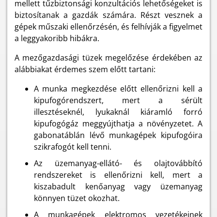
mellett tűzbiztonsági konzultációs lehetőségeket is
biztosítanak a gazdák számára. Részt vesznek a
gépek műszaki ellenőrzésén, és felhívják a figyelmet
a leggyakoribb hibákra.
A mezőgazdasági tüzek megelőzése érdekében az
alábbiakat érdemes szem előtt tartani:
A munka megkezdése előtt ellenőrizni kell a
kipufogórendszert, mert a sérült
illesztéseknél, lyukaknál kiáramló forró
kipufogógáz meggyújthatja a növényzetet. A
gabonatáblán lévő munkagépek kipufogóira
szikrafogót kell tenni.
Az üzemanyag-ellátó- és olajtovábbító
rendszereket is ellenőrizni kell, mert a
kiszabadult kenőanyag vagy üzemanyag
könnyen tüzet okozhat.
A munkagépek elektromos vezetékeinek