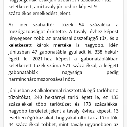
keletkezett, ami tavaly júniushoz képest 9
százalékos emelkedést jelent.
Az idei szabadtéri tüzek 54 százaléka a
mezőgazdaságot érintette. A tavalyi évhez képest
lényegesen több az aratással összefüggő tűz, és a
keletkezett károk mértéke is nagyobb. Idén
júniusban 47 gabonatábla gyulladt ki, 338 hektár
égett le. 2021-hez képest a gabonatáblákban
keletkezett tüzek száma 571 százalékkal, a leégett
gabonatáblák nagysága pedig
harmincháromszorosával nőtt.
Júniusban 28 alkalommal riasztották égő tarlóhoz a
tűzoltókat, 240 hektárnyi tarló égett le, ez 133
százalékkal több tarlótüzet és 173 százalékkal
nagyobb területet jelent a tavalyi évhez képest. 13
esetben égő kazlakat, boglyákat oltottak a tűzoltók,
44 százalékkal többet, mint tavaly ugyanebben az