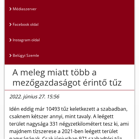
Médiaszerver
Facebook oldal
Instagram oldal
Belügyi Szemle
A meleg miatt több a
mezőgazdaságot érintő tűz
2022. június 27. 15:56
Idén eddig már 10493 tűz keletkezett a szabadban,
csaknem kétszer annyi, mint tavaly. A leégett
terület nagysága 331 négyzetkilométert tesz ki, ami
majdnem tízszerese a 2021-ben leégett terület
nagyságának. Csak júniusban 971 szabadtéri tűz