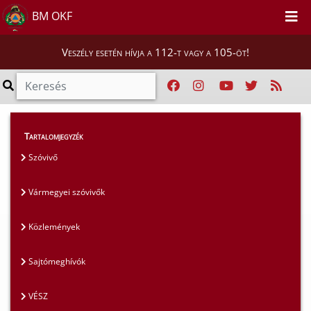
BM OKF
Veszély esetén hívja a 112-t vagy a 105-öt!
Magunkról
>
Sajtószoba
>
Közlemények
Tartalomjegyzék
Szóvivő
Vármegyei szóvivők
Közlemények
Sajtómeghívók
VÉSZ