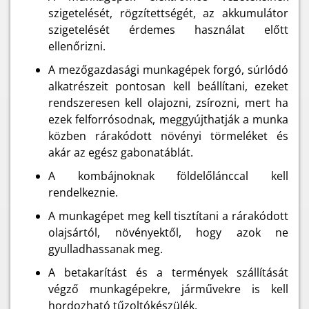
szigetelését, rögzítettségét, az akkumulátor
szigetelését érdemes használat előtt
ellenőrizni.
A mezőgazdasági munkagépek forgó, súrlódó
alkatrészeit pontosan kell beállítani, ezeket
rendszeresen kell olajozni, zsírozni, mert ha
ezek felforrósodnak, meggyújthatják a munka
közben rárakódott növényi törmeléket és
akár az egész gabonatáblát.
A kombájnoknak földelőlánccal kell
rendelkeznie.
A munkagépet meg kell tisztítani a rárakódott
olajsártól, növényektől, hogy azok ne
gyulladhassanak meg.
A betakarítást és a termények szállítását
végző munkagépekre, járművekre is kell
hordozható tűzoltókészülék.