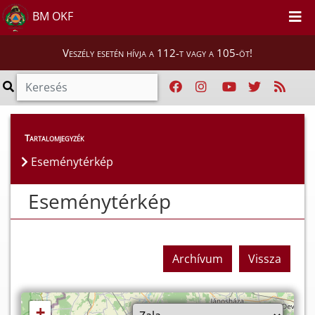
BM OKF
Veszély esetén hívja a 112-t vagy a 105-öt!
Eseménytérkép
Tartalomjegyzék
Eseménytérkép
Eseménytérkép
Archívum
Vissza
+