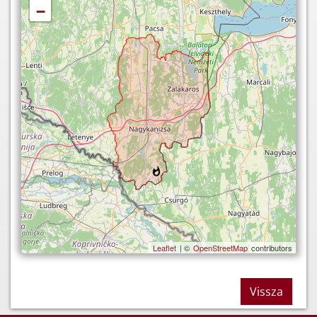
−
Leaflet
| ©
OpenStreetMap
contributors
Vissza