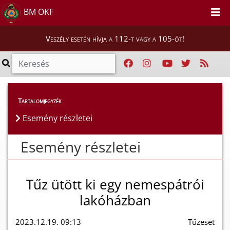
BM OKF
Veszély esetén hívja a 112-t vagy a 105-öt!
Esemény részletei
Tartalomjegyzék
Esemény részletei
Esemény részletei
Tűz ütött ki egy nemespátrói
lakóházban
2023.12.19. 09:13
Tűzeset