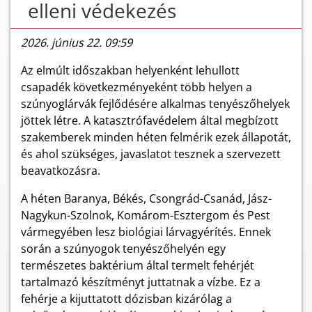
elleni védekezés
2026. június 22. 09:59
Az elmúlt időszakban helyenként lehullott
csapadék következményeként több helyen a
szúnyoglárvák fejlődésére alkalmas tenyészőhelyek
jöttek létre. A katasztrófavédelem által megbízott
szakemberek minden héten felmérik ezek állapotát,
és ahol szükséges, javaslatot tesznek a szervezett
beavatkozásra.
A héten Baranya, Békés, Csongrád-Csanád, Jász-
Nagykun-Szolnok, Komárom-Esztergom és Pest
vármegyében lesz biológiai lárvagyérítés. Ennek
során a szúnyogok tenyészőhelyén egy
természetes baktérium által termelt fehérjét
tartalmazó készítményt juttatnak a vízbe. Ez a
fehérje a kijuttatott dózisban kizárólag a