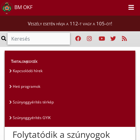
BM OKF
Veszély esetén hívja a 112-t vagy a 105-öt!
Lakosság
>
Szúnyoggyérítés
>
Kapcsolódó hírek
Tartalomjegyzék
Kapcsolódó hírek
Heti programok
Szúnyoggyérítés térkép
Szúnyoggyérítés GYIK
Folytatódik a szúnyogok