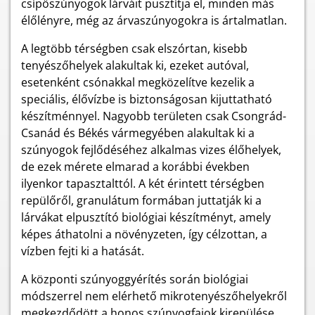
csípőszúnyogok lárváit pusztítja el, minden más
élőlényre, még az árvaszúnyogokra is ártalmatlan.
A legtöbb térségben csak elszórtan, kisebb
tenyészőhelyek alakultak ki, ezeket autóval,
esetenként csónakkal megközelítve kezelik a
speciális, élővízbe is biztonságosan kijuttatható
készítménnyel. Nagyobb területen csak Csongrád-
Csanád és Békés vármegyében alakultak ki a
szúnyogok fejlődéséhez alkalmas vizes élőhelyek,
de ezek mérete elmarad a korábbi években
ilyenkor tapasztalttól. A két érintett térségben
repülőről, granulátum formában juttatják ki a
lárvákat elpusztító biológiai készítményt, amely
képes áthatolni a növényzeten, így célzottan, a
vízben fejti ki a hatását.
A központi szúnyoggyérítés során biológiai
módszerrel nem elérhető mikrotenyészőhelyekről
megkezdődött a honos szúnyogfajok kirepülése,