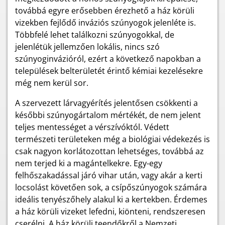
továbbá egyre erősebben érezhető a ház körüli
vizekben fejlődő inváziós szúnyogok jelenléte is.
Többfelé lehet találkozni szúnyogokkal, de
jelenlétük jellemzően lokális, nincs szó
szúnyoginvázióról, ezért a következő napokban a
települések belterületét érintő kémiai kezelésekre
még nem kerül sor.
A szervezett lárvagyérítés jelentősen csökkenti a
későbbi szúnyogártalom mértékét, de nem jelent
teljes mentességet a vérszívóktól. Védett
természeti területeken még a biológiai védekezés is
csak nagyon korlátozottan lehetséges, továbbá az
nem terjed ki a magántelkekre. Egy-egy
felhőszakadással járó vihar után, vagy akár a kerti
locsolást követően sok, a csípőszúnyogok számára
ideális tenyészőhely alakul ki a kertekben. Érdemes
a ház körüli vizeket lefedni, kiönteni, rendszeresen
cserélni. A ház körüli teendőkről a Nemzeti