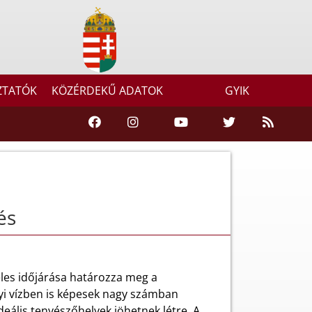
ZTATÓK
KÖZÉRDEKŰ ADATOK
GYIK
és
eles időjárása határozza meg a
yi vízben is képesek nagy számban
deális tenyészőhelyek jöhetnek létre. A