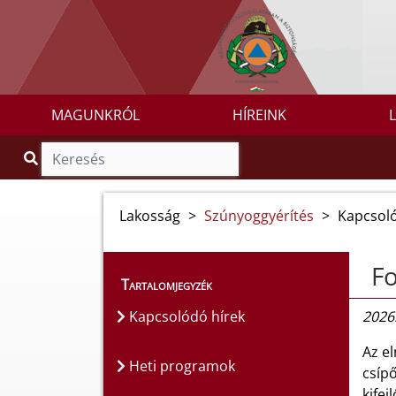
MAGUNKRÓL
HÍREINK
Lakosság
>
Szúnyoggyérítés
>
Kapcsoló
Fo
Tartalomjegyzék
Kapcsolódó hírek
2026.
Az e
Heti programok
csíp
kifej