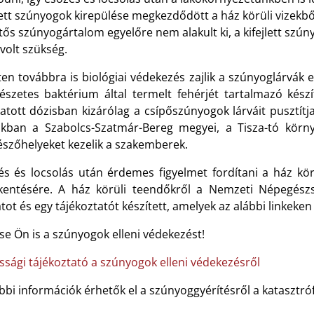
lett szúnyogok kirepülése megkezdődött a ház körüli vizekből 
tős szúnyogártalom egyelőre nem alakult ki, a kifejlett szú
volt szükség.
ten továbbra is biológiai védekezés zajlik a szúnyoglárvák 
észetes baktérium által termelt fehérjét tartalmazó készí
tatott dózisban kizárólag a csípőszúnyogok lárváit pusztít
kban a Szabolcs-Szatmár-Bereg megyei, a Tisza-tó környé
észőhelyeket kezelik a szakemberek.
és és locsolás után érdemes figyelmet fordítani a ház 
kentésére. A ház körüli teendőkről a Nemzeti Népegész
tot és egy tájékoztatót készített, amelyek az alábbi linkeken
se Ön is a szúnyogok elleni védekezést!
ssági tájékoztató a szúnyogok elleni védekezésről
bbi információk érhetők el a szúnyoggyérítésről a kataszt