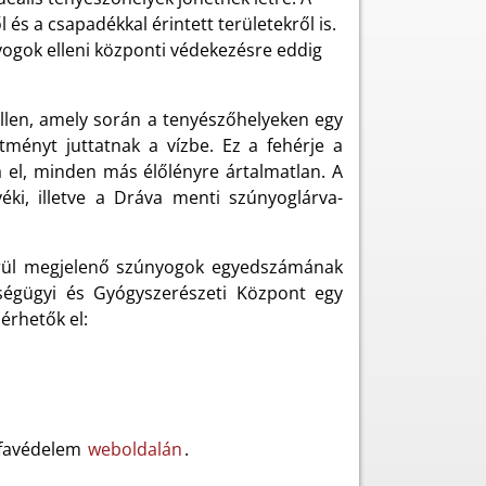
és a csapadékkal érintett területekről is.
nyogok elleni központi védekezésre eddig
ellen, amely során a tenyészőhelyeken egy
tményt juttatnak a vízbe. Ez a fehérje a
ja el, minden más élőlényre ártalmatlan. A
ki, illetve a Dráva menti szúnyoglárva-
körül megjelenő szúnyogok egyedszámának
ségügyi és Gyógyszerészeti Központ egy
 érhetők el:
rófavédelem
weboldalán
.