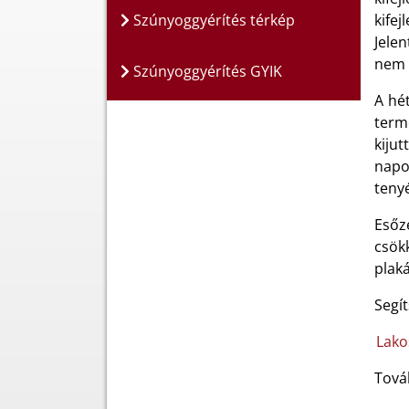
Szúnyoggyérítés térkép
kifej
Jelen
nem 
Szúnyoggyérítés GYIK
A hé
term
kijut
napo
teny
Esőz
csök
plaká
Segít
Lako
Tová