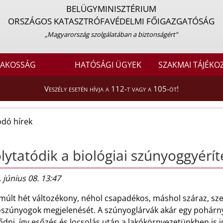
BELÜGYMINISZTÉRIUM
ORSZÁGOS KATASZTRÓFAVÉDELMI FŐIGAZGATÓSÁG
„Magyarország szolgálatában a biztonságért”
LAKOSSÁG
HATÓSÁGI ÜGYEK
SZAKMAI TÁJÉKO
Veszély esetén hívja a 112-t vagy a 105-öt!
dó hírek
lytatódik a biológiai szúnyoggyérít
 június 08. 13:47
lmúlt hét változékony, néhol csapadékos, máshol száraz, sz
őszúnyogok megjelenését. A szúnyoglárvák akár egy pohárn
lődni, így esőzés és locsolás után a lakókörnyezetünkben is i