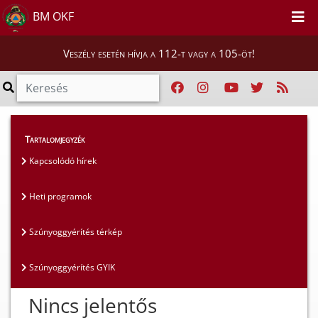
BM OKF
Veszély esetén hívja a 112-t vagy a 105-öt!
Lakosság
>
Szúnyoggyérítés
>
Kapcsolódó hírek
Tartalomjegyzék
Kapcsolódó hírek
Heti programok
Szúnyoggyérítés térkép
Szúnyoggyérítés GYIK
Nincs jelentős