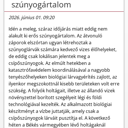
szúnyogártalom
2026. június 01. 09:20
Idén a meleg, száraz időjárás miatt eddig nem
alakult ki erős szúnyogártalom. Az átvonuló
záporok elszórtan ugyan létrehoztak a
szúnyoglárvák számára kedvező vizes élőhelyeket,
de eddig csak lokálisan jelentek meg a
csípőszúnyogok. Az elmúlt hetekben a
katasztrófavédelem koordinálásával a nagyobb
tenyészőhelyeken biológiai lárvagyérítés zajlott, az
ilyenkor megszokottnál kisebb területeken volt erre
szükség. A folyók holtágait, illetve az állandó vizek
növényzettel borított szegélyeit légi és földi
technológiával kezelték. Az alkalmazott biológiai
készítményt a vízbe juttatják, amely csak a
csípőszúnyogok lárváit pusztítja el. A következő
héten a Békés vármegyében lévő holtágaknál