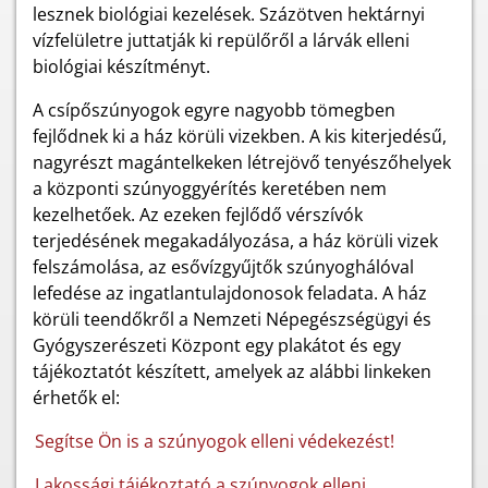
lesznek biológiai kezelések. Százötven hektárnyi
vízfelületre juttatják ki repülőről a lárvák elleni
biológiai készítményt.
A csípőszúnyogok egyre nagyobb tömegben
fejlődnek ki a ház körüli vizekben. A kis kiterjedésű,
nagyrészt magántelkeken létrejövő tenyészőhelyek
a központi szúnyoggyérítés keretében nem
kezelhetőek. Az ezeken fejlődő vérszívók
terjedésének megakadályozása, a ház körüli vizek
felszámolása, az esővízgyűjtők szúnyoghálóval
lefedése az ingatlantulajdonosok feladata. A ház
körüli teendőkről a Nemzeti Népegészségügyi és
Gyógyszerészeti Központ egy plakátot és egy
tájékoztatót készített, amelyek az alábbi linkeken
érhetők el:
Segítse Ön is a szúnyogok elleni védekezést!
Lakossági tájékoztató a szúnyogok elleni