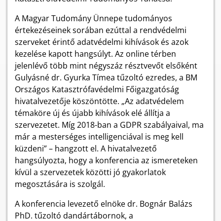
A Magyar Tudomány Ünnepe tudományos
értekezéseinek sorában ezúttal a rendvédelmi
szerveket érintő adatvédelmi kihívások és azok
kezelése kapott hangsúlyt. Az online térben
jelenlévő több mint négyszáz résztvevőt elsőként
Gulyásné dr. Gyurka Tímea tűzoltó ezredes, a BM
Országos Katasztrófavédelmi Főigazgatóság
hivatalvezetője köszöntötte. „Az adatvédelem
témaköre új és újabb kihívások elé állítja a
szervezetet. Míg 2018-ban a GDPR szabályaival, ma
már a mesterséges intelligenciával is meg kell
küzdeni” – hangzott el. A hivatalvezető
hangsúlyozta, hogy a konferencia az ismereteken
kívül a szervezetek közötti jó gyakorlatok
megosztására is szolgál.
A konferencia levezető elnöke dr. Bognár Balázs
PhD. tűzoltó dandártábornok, a