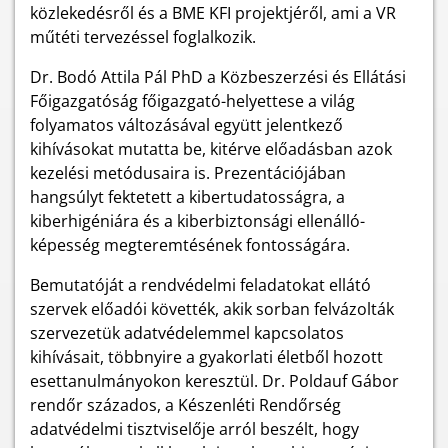
közlekedésről és a BME KFI projektjéről, ami a VR
műtéti tervezéssel foglalkozik.
Dr. Bodó Attila Pál PhD a Közbeszerzési és Ellátási
Főigazgatóság főigazgató-helyettese a világ
folyamatos változásával együtt jelentkező
kihívásokat mutatta be, kitérve előadásban azok
kezelési metódusaira is. Prezentációjában
hangsúlyt fektetett a kibertudatosságra, a
kiberhigéniára és a kiberbiztonsági ellenálló-
képesség megteremtésének fontosságára.
Bemutatóját a rendvédelmi feladatokat ellátó
szervek előadói követték, akik sorban felvázolták
szervezetük adatvédelemmel kapcsolatos
kihívásait, többnyire a gyakorlati életből hozott
esettanulmányokon keresztül. Dr. Poldauf Gábor
rendőr százados, a Készenléti Rendőrség
adatvédelmi tisztviselője arról beszélt, hogy