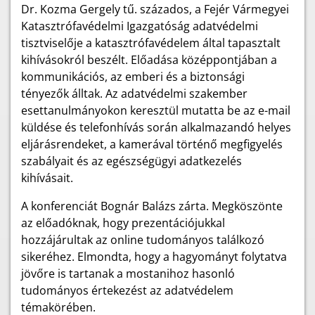
Dr. Kozma Gergely tű. százados, a Fejér Vármegyei
Katasztrófavédelmi Igazgatóság adatvédelmi
tisztviselője a katasztrófavédelem által tapasztalt
kihívásokról beszélt. Előadása középpontjában a
kommunikációs, az emberi és a biztonsági
tényezők álltak. Az adatvédelmi szakember
esettanulmányokon keresztül mutatta be az e-mail
küldése és telefonhívás során alkalmazandó helyes
eljárásrendeket, a kamerával történő megfigyelés
szabályait és az egészségügyi adatkezelés
kihívásait.
A konferenciát Bognár Balázs zárta. Megköszönte
az előadóknak, hogy prezentációjukkal
hozzájárultak az online tudományos találkozó
sikeréhez. Elmondta, hogy a hagyományt folytatva
jövőre is tartanak a mostanihoz hasonló
tudományos értekezést az adatvédelem
témakörében.