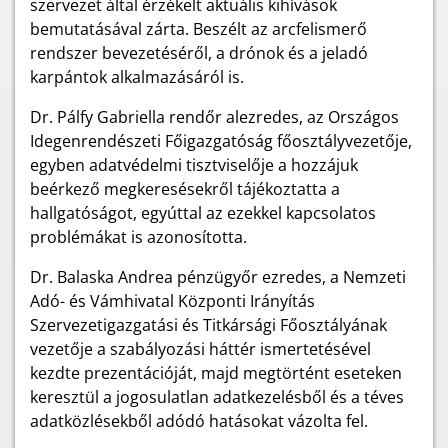
szervezet által érzékelt aktuális kihívások
bemutatásával zárta. Beszélt az arcfelismerő
rendszer bevezetéséről, a drónok és a jeladó
karpántok alkalmazásáról is.
Dr. Pálfy Gabriella rendőr alezredes, az Országos
Idegenrendészeti Főigazgatóság főosztályvezetője,
egyben adatvédelmi tisztviselője a hozzájuk
beérkező megkeresésekről tájékoztatta a
hallgatóságot, egyúttal az ezekkel kapcsolatos
problémákat is azonosította.
Dr. Balaska Andrea pénzügyőr ezredes, a Nemzeti
Adó- és Vámhivatal Központi Irányítás
Szervezetigazgatási és Titkársági Főosztályának
vezetője a szabályozási háttér ismertetésével
kezdte prezentációját, majd megtörtént eseteken
keresztül a jogosulatlan adatkezelésből és a téves
adatközlésekből adódó hatásokat vázolta fel.