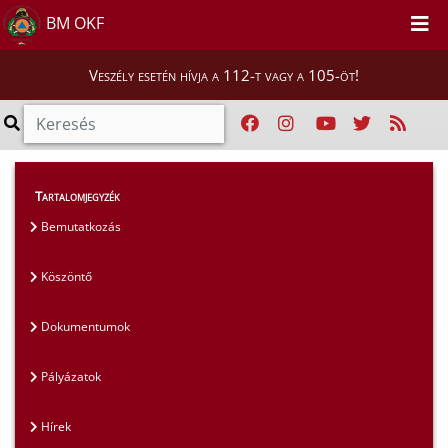
BM OKF
Veszély esetén hívja a 112-t vagy a 105-öt!
Magunkról
>
Tudományos Tanács
>
Hírek
Tartalomjegyzék
Bemutatkozás
Köszöntő
Dokumentumok
Pályázatok
Hírek