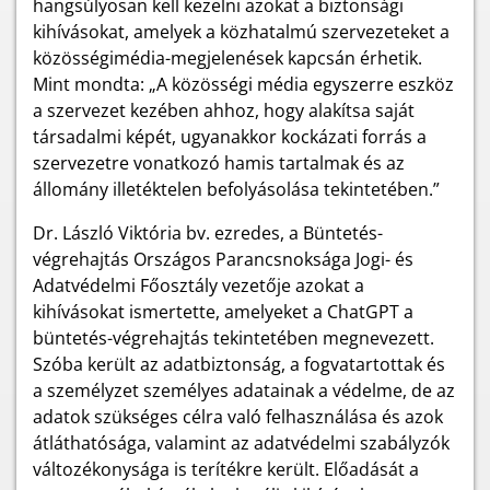
hangsúlyosan kell kezelni azokat a biztonsági
kihívásokat, amelyek a közhatalmú szervezeteket a
közösségimédia-megjelenések kapcsán érhetik.
Mint mondta: „A közösségi média egyszerre eszköz
a szervezet kezében ahhoz, hogy alakítsa saját
társadalmi képét, ugyanakkor kockázati forrás a
szervezetre vonatkozó hamis tartalmak és az
állomány illetéktelen befolyásolása tekintetében.”
Dr. László Viktória bv. ezredes, a Büntetés-
végrehajtás Országos Parancsnoksága Jogi- és
Adatvédelmi Főosztály vezetője azokat a
kihívásokat ismertette, amelyeket a ChatGPT a
büntetés-végrehajtás tekintetében megnevezett.
Szóba került az adatbiztonság, a fogvatartottak és
a személyzet személyes adatainak a védelme, de az
adatok szükséges célra való felhasználása és azok
átláthatósága, valamint az adatvédelmi szabályzók
változékonysága is terítékre került. Előadását a