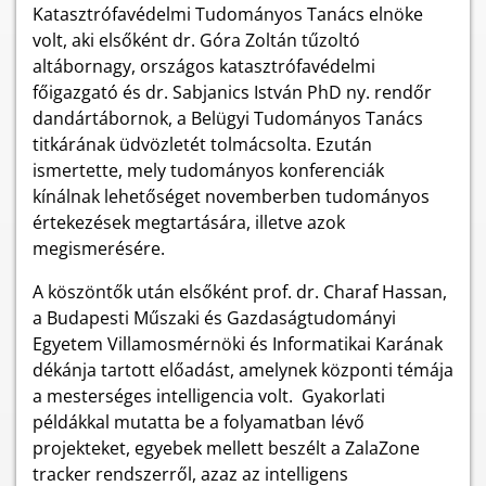
Katasztrófavédelmi Tudományos Tanács elnöke
volt, aki elsőként dr. Góra Zoltán tűzoltó
altábornagy, országos katasztrófavédelmi
főigazgató és dr. Sabjanics István PhD ny. rendőr
dandártábornok, a Belügyi Tudományos Tanács
titkárának üdvözletét tolmácsolta. Ezután
ismertette, mely tudományos konferenciák
kínálnak lehetőséget novemberben tudományos
értekezések megtartására, illetve azok
megismerésére.
A köszöntők után elsőként prof. dr. Charaf Hassan,
a Budapesti Műszaki és Gazdaságtudományi
Egyetem Villamosmérnöki és Informatikai Karának
dékánja tartott előadást, amelynek központi témája
a mesterséges intelligencia volt. Gyakorlati
példákkal mutatta be a folyamatban lévő
projekteket, egyebek mellett beszélt a
ZalaZone
tracker rendszerről, azaz az intelligens