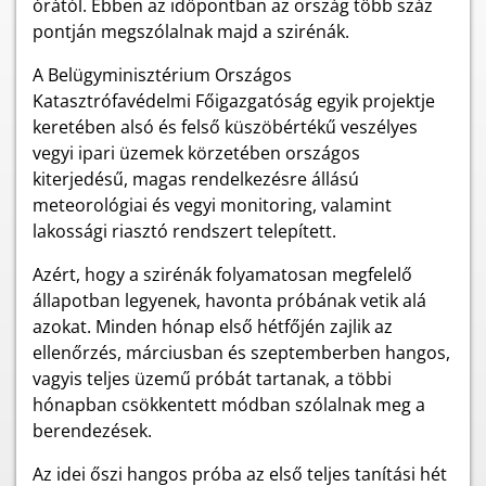
órától. Ebben az időpontban az ország több száz
pontján megszólalnak majd a szirénák.
A Belügyminisztérium Országos
Katasztrófavédelmi Főigazgatóság egyik projektje
keretében alsó és felső küszöbértékű veszélyes
vegyi ipari üzemek körzetében országos
kiterjedésű, magas rendelkezésre állású
meteorológiai és vegyi monitoring, valamint
lakossági riasztó rendszert telepített.
Azért, hogy a szirénák folyamatosan megfelelő
állapotban legyenek, havonta próbának vetik alá
azokat. Minden hónap első hétfőjén zajlik az
ellenőrzés, márciusban és szeptemberben hangos,
vagyis teljes üzemű próbát tartanak, a többi
hónapban csökkentett módban szólalnak meg a
berendezések.
Az idei őszi hangos próba az első teljes tanítási hét