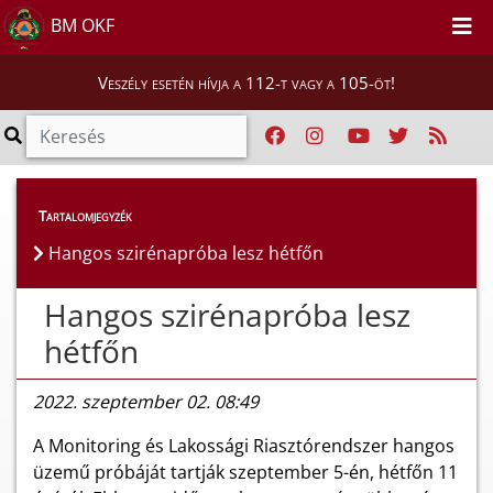
BM OKF
Veszély esetén hívja a 112-t vagy a 105-öt!
Híreink
>
Hírek
Tartalomjegyzék
Hangos szirénapróba lesz hétfőn
Hangos szirénapróba lesz
hétfőn
2022. szeptember 02. 08:49
A Monitoring és Lakossági Riasztórendszer hangos
üzemű próbáját tartják szeptember 5-én, hétfőn 11