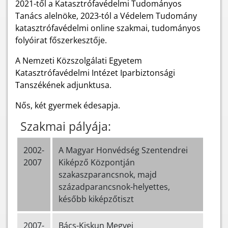
2021-től a Katasztrófavédelmi Tudományos
Tanács alelnöke, 2023-tól a Védelem Tudomány
katasztrófavédelmi online szakmai, tudományos
folyóirat főszerkesztője.
A Nemzeti Közszolgálati Egyetem
Katasztrófavédelmi Intézet Iparbiztonsági
Tanszékének adjunktusa.
Nős, két gyermek édesapja.
Szakmai pályája:
2002-
A Magyar Honvédség Szentendrei
2007
Kiképző Központján
szakaszparancsnok, majd
századparancsnok-helyettes,
később kiképzőtiszt
2007-
Bács-Kiskun Megyei