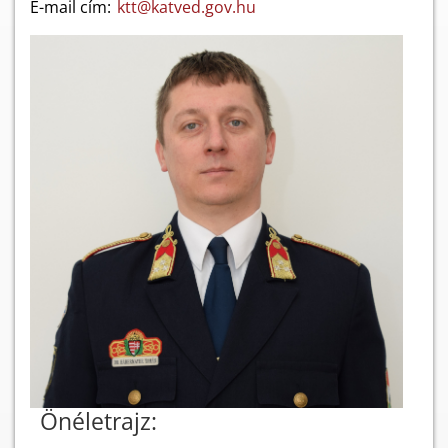
E-mail cím:
ktt@katved.gov.hu
Önéletrajz: