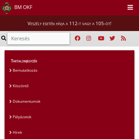
BM OKF
Veszély esetén hívja a 112-t vagy a 105-öt!
Magunkról
>
Tudományos Tanács
>
Vezetők
Tartalomjegyzék
Bemutatkozás
Köszöntő
Dokumentumok
Pályázatok
Hírek