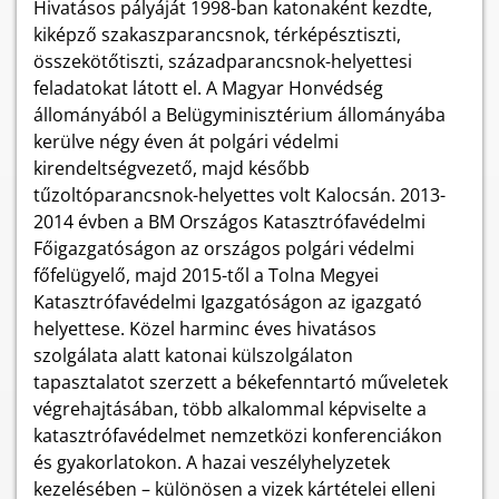
Hivatásos pályáját 1998-ban katonaként kezdte,
kiképző szakaszparancsnok, térképésztiszti,
összekötőtiszti, századparancsnok-helyettesi
feladatokat látott el. A Magyar Honvédség
állományából a Belügyminisztérium állományába
kerülve négy éven át polgári védelmi
kirendeltségvezető, majd később
tűzoltóparancsnok-helyettes volt Kalocsán. 2013-
2014 évben a BM Országos Katasztrófavédelmi
Főigazgatóságon az országos polgári védelmi
főfelügyelő, majd 2015-től a Tolna Megyei
Katasztrófavédelmi Igazgatóságon az igazgató
helyettese. Közel harminc éves hivatásos
szolgálata alatt katonai külszolgálaton
tapasztalatot szerzett a békefenntartó műveletek
végrehajtásában, több alkalommal képviselte a
katasztrófavédelmet nemzetközi konferenciákon
és gyakorlatokon. A hazai veszélyhelyzetek
kezelésében – különösen a vizek kártételei elleni