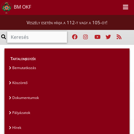
BM OKF
Veszély esetén hívja a 112-t vagy a 105-öt!
Magunkról
>
Tudományos Tanács
>
Hírek
Tartalomjegyzék
Bemutatkozás
Köszöntő
Dokumentumok
Pályázatok
Hírek