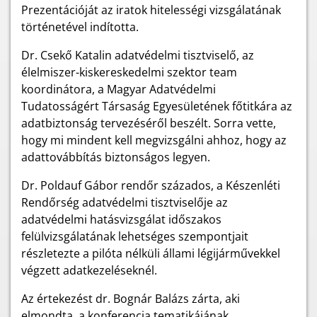
Prezentációját az iratok hitelességi vizsgálatának
történetével indította.
Dr. Csekő Katalin adatvédelmi tisztviselő, az
élelmiszer-kiskereskedelmi szektor team
koordinátora, a Magyar Adatvédelmi
Tudatosságért Társaság Egyesületének főtitkára az
adatbiztonság tervezéséről beszélt. Sorra vette,
hogy mi mindent kell megvizsgálni ahhoz, hogy az
adattovábbítás biztonságos legyen.
Dr. Poldauf Gábor rendőr százados, a Készenléti
Rendőrség adatvédelmi tisztviselője az
adatvédelmi hatásvizsgálat időszakos
felülvizsgálatának lehetséges szempontjait
részletezte a pilóta nélküli állami légijárművekkel
végzett adatkezeléseknél.
Az értekezést dr. Bognár Balázs zárta, aki
elmondta, a konferencia tematikájának