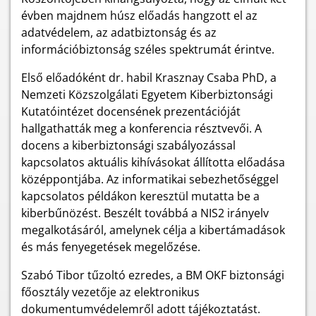
évben majdnem húsz előadás hangzott el az
adatvédelem, az adatbiztonság és az
információbiztonság széles spektrumát érintve.
Első előadóként dr. habil Krasznay Csaba PhD, a
Nemzeti Közszolgálati Egyetem Kiberbiztonsági
Kutatóintézet docensének prezentációját
hallgathatták meg a konferencia résztvevői. A
docens a kiberbiztonsági szabályozással
kapcsolatos aktuális kihívásokat állította előadása
középpontjába. Az informatikai sebezhetőséggel
kapcsolatos példákon keresztül mutatta be a
kiberbűnözést. Beszélt továbbá a NIS2 irányelv
megalkotásáról, amelynek célja a kibertámadások
és más fenyegetések megelőzése.
Szabó Tibor tűzoltó ezredes, a BM OKF biztonsági
főosztály vezetője az elektronikus
dokumentumvédelemről adott tájékoztatást.