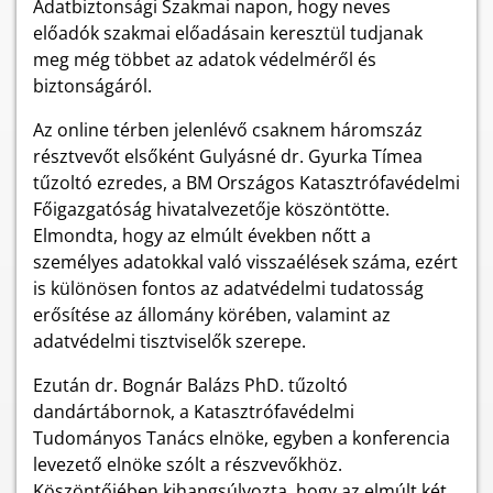
Adatbiztonsági Szakmai napon, hogy neves
előadók szakmai előadásain keresztül tudjanak
meg még többet az adatok védelméről és
biztonságáról.
Az online térben jelenlévő csaknem háromszáz
résztvevőt elsőként Gulyásné dr. Gyurka Tímea
tűzoltó ezredes, a BM Országos Katasztrófavédelmi
Főigazgatóság hivatalvezetője köszöntötte.
Elmondta, hogy az elmúlt években nőtt a
személyes adatokkal való visszaélések száma, ezért
is különösen fontos az adatvédelmi tudatosság
erősítése az állomány körében, valamint az
adatvédelmi tisztviselők szerepe.
Ezután dr. Bognár Balázs PhD. tűzoltó
dandártábornok, a Katasztrófavédelmi
Tudományos Tanács elnöke, egyben a konferencia
levezető elnöke szólt a részvevőkhöz.
Köszöntőjében kihangsúlyozta, hogy az
elmúlt két