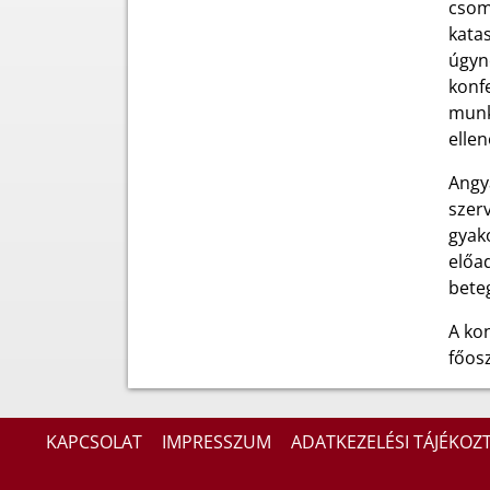
csoma
katas
úgyne
konfe
munka
ellen
Angya
szerv
gyako
előa
bete
A ko
főosz
KAPCSOLAT
IMPRESSZUM
ADATKEZELÉSI TÁJÉKOZ