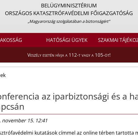
BELÜGYMINISZTÉRIUM
ORSZÁGOS KATASZTRÓFAVÉDELMI FŐIGAZGATÓSÁG
„Magyarország szolgálatában a biztonságért”
LAKOSSÁG
HATÓSÁGI ÜGYEK
SZAKMAI TÁJÉKO
Veszély esetén hívja a 112-t vagy a 105-öt!
rek
nferencia az iparbiztonsági és a h
apcsán
. november 15. 12:41
sztrófavédelmi kutatások címmel az online térben tartotta