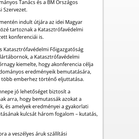
ományos Tanács és a BM Országos
i Szervezet.
entén indult útjára az idei Magyar
zé tartoznak a Katasztrófavédelmi
tt konferenciái is.
os Katasztrófavédelmi Főigazgatóság
ndártábornok, a Katasztrófavédelmi
rnagy kiemelte, hogy akonferencia célja
tudományos eredményeik bemutatására,
l több emberhez történő eljuttatása.
epe jó lehetőséget biztosít a
ak arra, hogy bemutassák azokat a
, és amelyek eredményei a gyakorlati
utásának kulcsát három fogalom – kutatás,
a a veszélyes áruk szállítási