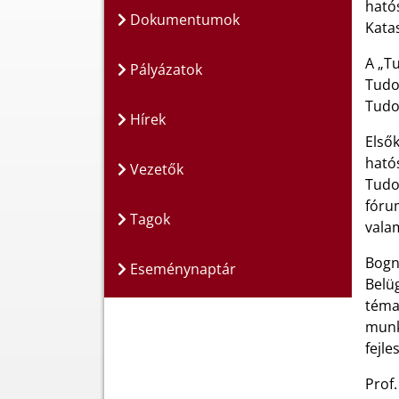
ható
Dokumentumok
Kata
A „T
Pályázatok
Tudo
Tudo
Hírek
Első
ható
Vezetők
Tudo
fóru
Tagok
vala
Bogn
Eseménynaptár
Belü
téma
munk
fejle
Prof.