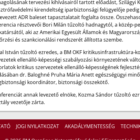
golásának tervezési kihívásairól tartott előadást, Szilágyi 
ztrófavédelmi kirendeltség iparbiztonsági felügyelője pedig
vezett ADR baleset tapasztalatait foglalta össze. Összehas
rencia résztvevői Bori Milán tűzoltó hadnagytól, a közép-pe
társától, aki az Amerikai Egyesült Államok és Magyarország
őrzési és szankcionálási rendszerét állította szembe.
l István tűzoltó ezredes, a BM OKF kritikusinfrastruktúra-ko
ezetek ellenálló-képességi szabályozási környezetének válto
rlatok kritikus szervezetek ellenálló-képességének fejleszté
dásában dr. Baloghné Pruha Mária Anett egészségügyi minős
gbiztonsági koordinátor, biztonsági összekötő.
nferenciát annak levezető elnöke, Kozma Sándor tűzoltó ezr
tály vezetője zárta.
TATÓ
JOGI NYILATKOZAT
AKADÁLYMENTESSÉG
TECHNIK