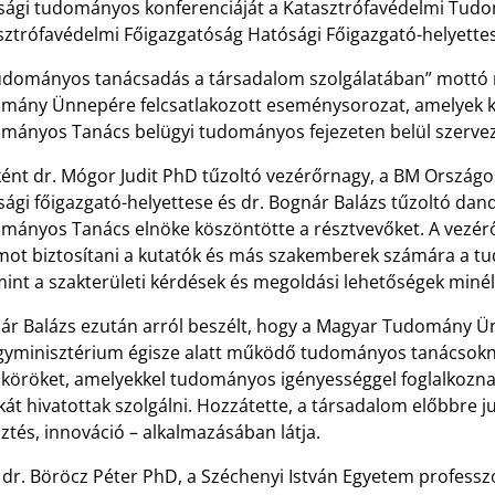
sági tudományos konferenciáját a Katasztrófavédelmi Tud
sztrófavédelmi Főigazgatóság Hatósági Főigazgató-helyettes
udományos tanácsadás a társadalom szolgálatában” mottó m
mány Ünnepére felcsatlakozott eseménysorozat, amelyek kö
mányos Tanács belügyi tudományos fejezeten belül szerveze
ként dr. Mógor Judit PhD tűzoltó vezérőrnagy, a BM Ország
sági főigazgató-helyettese és dr. Bognár Balázs tűzoltó da
mányos Tanács elnöke köszöntötte a résztvevőket. A vezérő
mot biztosítani a kutatók és más szakemberek számára a 
mint a szakterületi kérdések és megoldási lehetőségek miné
ár Balázs ezután arról beszélt, hogy a Magyar Tudomány Ünn
gyminisztérium égisze alatt működő tudományos tanácsokn
köröket, amelyekkel tudományos igényességgel foglalkoznak
át hivatottak szolgálni. Hozzátette, a társadalom előbbre j
sztés, innováció – alkalmazásában látja.
 dr. Böröcz Péter PhD, a Széchenyi István Egyetem professzor