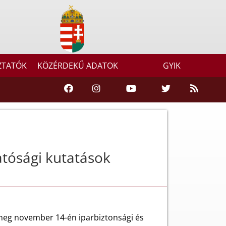
ZTATÓK
KÖZÉRDEKŰ ADATOK
GYIK
atósági kutatások
 meg november 14-én iparbiztonsági és