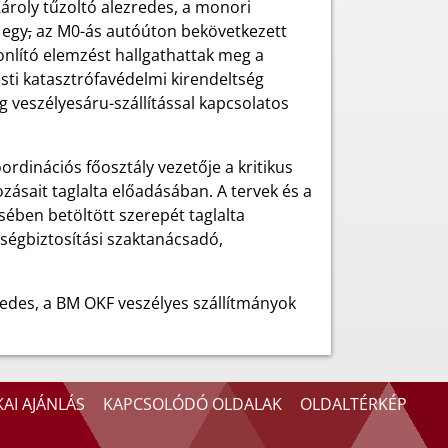
Károly tűzoltó alezredes, a monori
 egy
,
az M0-ás autóúton bekövetkezett
onlító elemzést hallgathattak meg a
sti katasztrófavédelmi kirendeltség
 veszélyesáru-szállítással kapcsolatos
ordinációs főosztály vezetője a kritikus
zásait taglalta előadásában. A tervek és a
sében betöltött szerepét taglalta
égbiztosítási szaktanácsadó,
edes, a BM OKF veszélyes szállítmányok
AI AJÁNLÁS
KAPCSOLÓDÓ OLDALAK
OLDALTÉRKÉP