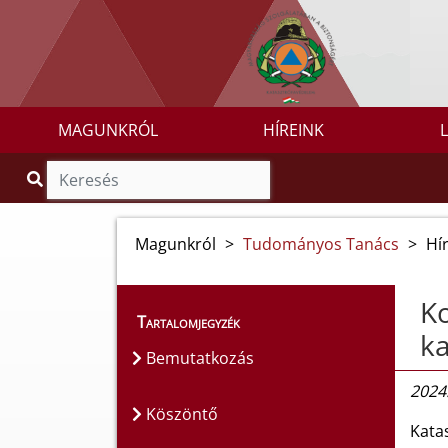
MAGUNKRÓL
HÍREINK
Magunkról
>
Tudományos Tanács
>
Hí
Ko
Tartalomjegyzék
k
Bemutatkozás
2024
Köszöntő
Kata