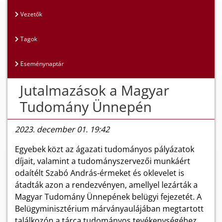
Vezetők
Tagok
Eseménynaptár
Jutalmazások a Magyar
Tudomány Ünnepén
2023. december 01. 19:42
Egyebek közt az ágazati tudományos pályázatok
díjait, valamint a tudományszervezői munkáért
odaítélt Szabó András-érmeket és oklevelet is
átadták azon a rendezvényen, amellyel lezárták a
Magyar Tudomány Ünnepének belügyi fejezetét. A
Belügyminisztérium márványaulájában megtartott
találkozón a tárca tudományos tevékenységéhez