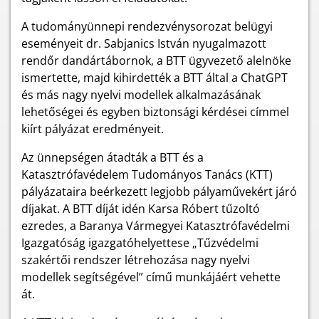
A tudományünnepi rendezvénysorozat belügyi
eseményeit dr. Sabjanics István nyugalmazott
rendőr dandártábornok, a BTT ügyvezető alelnöke
ismertette, majd kihirdették a BTT által a ChatGPT
és más nagy nyelvi modellek alkalmazásának
lehetőségei és egyben biztonsági kérdései címmel
kiírt pályázat eredményeit.
Az ünnepségen átadták a BTT és a
Katasztrófavédelem Tudományos Tanács (KTT)
pályázataira beérkezett legjobb pályaművekért járó
díjakat. A BTT díját idén Karsa Róbert tűzoltó
ezredes, a Baranya Vármegyei Katasztrófavédelmi
Igazgatóság igazgatóhelyettese „Tűzvédelmi
szakértői rendszer létrehozása nagy nyelvi
modellek segítségével”
című munkájáért vehette
át.