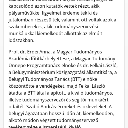
kapcsolódó azon kutatók vettek részt, akik
pályaművükkel figyelmet érdemeltek ki és
jutalomban részesültek, valamint ott voltak azok a
szakemberek is, akik tudományszervezési
munkájukkal kiemelkedőt alkottak az elmúlt
időszakban.
Prof. dr. Erdei Anna, a Magyar Tudományos
Akadémia főtitkárhelyettese, a Magyar Tudomány
Ünnepe Programtanács elnöke és dr. Felkai László,
a Belügyminisztérium közigazgatási államtitkára, a
Belügyi Tudományos Tanács (BTT) elnöke
köszöntötte a vendégeket, majd Felkai László
átadta a BTT által alapított, a kiváló tudományos,
illetve tudományszervezői és segítői munkáért
odaítélt Szabó András-érmeket és okleveleket. A
belügyi ágazatban hosszú időn át, kiemelkedően,
alkotó módon végzett tudományszervező
tevékenysége elismeréséül, kiváló