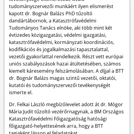
tudományszervezői munkáért ilyen elismerést
kapott dr. Bognár Balázs PhD tűzoltó
dandártábornok, a Katasztrófavédelmi
Tudományos Tanács elnöke, aki több mint két
évtizedes közigazgatási, védelmi igazgatási,
katasztrófavédelmi, kormányzati koordinációs,
kodifikációs és jogalkalmazási tapasztalattal,
vezetői gyakorlattal rendelkezik. Részt vett európai
uniós szabályozások hazai átültetésében, számos
kiemelt káresemény felszámolásában. A díjjal a BTT
dr. Bognár Balázs magas szintű vezetői, oktatói,
kutatói és tudományszervezői tevékenységét
ismerte el.
Dr. Felkai László megbízólevelet adott át dr. Mógor
Mária Judit tűzoltó vezérőrnagynak, a BM Országos
Katasztrófavédelmi Főigazgatóság hatósági
főigazgató-helyettesének arra, hogy a BTT
tagjaként lásson el feladatokat.