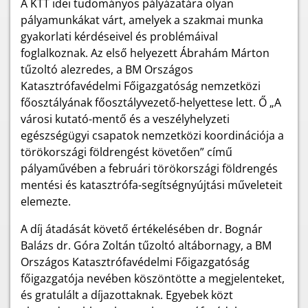
A KTT idei tudományos pályázatára olyan
pályamunkákat várt, amelyek a szakmai munka
gyakorlati kérdéseivel és problémáival
foglalkoznak. Az első helyezett Ábrahám Márton
tűzoltó alezredes, a BM Országos
Katasztrófavédelmi Főigazgatóság nemzetközi
főosztályának főosztályvezető-helyettese lett. Ő „A
városi kutató-mentő és a veszélyhelyzeti
egészségügyi csapatok nemzetközi koordinációja a
törökországi földrengést követően” című
pályaművében a februári törökországi földrengés
mentési és katasztrófa-segítségnyújtási műveleteit
elemezte.
A díj átadását követő értékelésében dr. Bognár
Balázs dr. Góra Zoltán tűzoltó altábornagy, a BM
Országos Katasztrófavédelmi Főigazgatóság
főigazgatója nevében köszöntötte a megjelenteket,
és gratulált a díjazottaknak. Egyebek közt