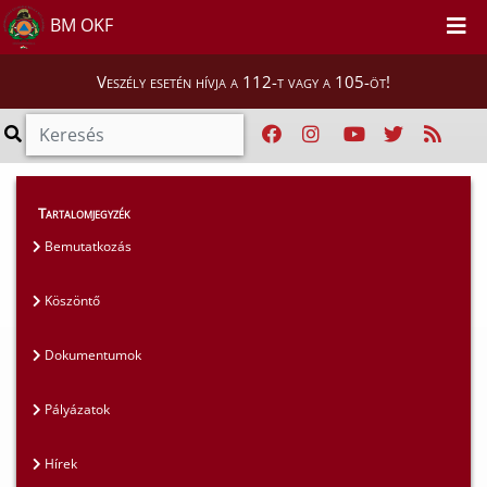
BM OKF
Veszély esetén hívja a 112-t vagy a 105-öt!
Magunkról
>
Tudományos Tanács
>
Hírek
Tartalomjegyzék
Bemutatkozás
Köszöntő
Dokumentumok
Pályázatok
Hírek