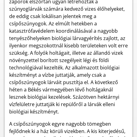
záporok elszórtan ugyan létrehoztak a
szúnyoglárvák számára kedvező vizes élőhelyeket,
de eddig csak lokálisan jelentek meg a
csípőszúnyogok. Az elmúlt hetekben a
katasztrófavédelem koordinálásával a nagyobb
tenyészőhelyeken biológiai lárvagyérítés zajlott, az
ilyenkor megszokottnál kisebb területeken volt erre
szükség. A folyók holtágait, illetve az állandó vizek
növényzettel borított szegélyeit légi és földi
technológiával kezelték. Az alkalmazott biológiai
készítményt a vízbe juttatják, amely csak a
csípőszúnyogok lárváit pusztítja el. A következő
héten a Békés vármegyében lévő holtágaknál
lesznek biológiai kezelések. Százötven hektárnyi
vízfelületre juttatják ki repülőről a lárvák elleni
biológiai készítményt.
A csípőszúnyogok egyre nagyobb tömegben
fejlődnek ki a ház körüli vizekben. A kis kiterjedésű,