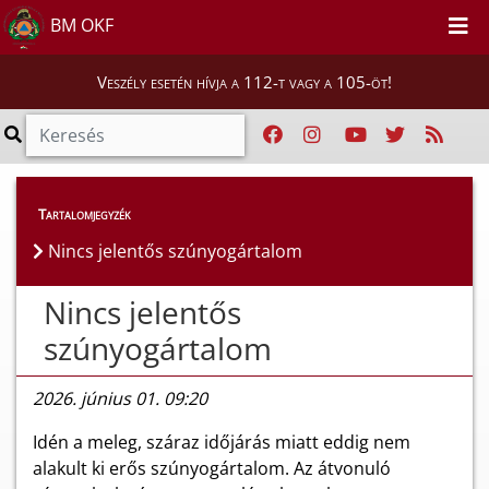
BM OKF
Veszély esetén hívja a 112-t vagy a 105-öt!
Híreink
>
Hírek
Tartalomjegyzék
Nincs jelentős szúnyogártalom
Nincs jelentős
szúnyogártalom
2026. június 01. 09:20
Idén a meleg, száraz időjárás miatt eddig nem
alakult ki erős szúnyogártalom. Az átvonuló