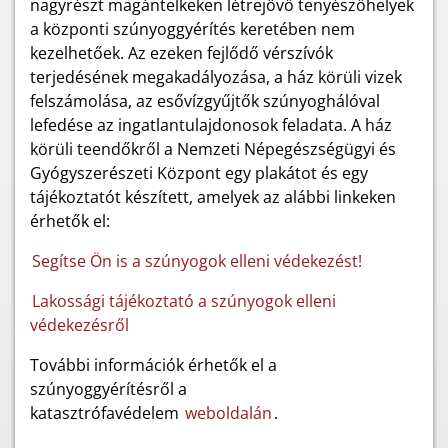
nagyrészt magántelkeken létrejövő tenyészőhelyek
a központi szúnyoggyérítés keretében nem
kezelhetőek. Az ezeken fejlődő vérszívók
terjedésének megakadályozása, a ház körüli vizek
felszámolása, az esővízgyűjtők szúnyoghálóval
lefedése az ingatlantulajdonosok feladata. A ház
körüli teendőkről a Nemzeti Népegészségügyi és
Gyógyszerészeti Központ egy plakátot és egy
tájékoztatót készített, amelyek az alábbi linkeken
érhetők el:
Segítse Ön is a szúnyogok elleni védekezést!
Lakossági tájékoztató a szúnyogok elleni
védekezésről
További információk érhetők el a
szúnyoggyérítésről a
katasztrófavédelem
weboldalán
.