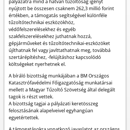
pályázatra mind a hatvan tűzoltóság igényt
nyújtott be összesen csaknem 262,3 millió forint
értékben, a támogatás segítségével különféle
tűzoltótechnikai eszközökhöz,
védőfelszerelésekhez és egyéb
szakfelszerelésekhez juthatnak hozzá,
gépjárműveket és tűzoltótechnikai-eszközöket
újíthatnak fel vagy javíttathatnak meg, továbbá
szertárépítéshez, -felújításhoz kapcsolódó
költségeket nyerhetnek el.
A bíráló bizottság munkájában a BM Országos
Katasztrófavédelmi Főigazgatóság munkatársai
mellett a Magyar Tűzoltó Szövetség által delegált
tagok is részt vettek.
A bizottság tagjai a pályázati keretösszeg
felosztásának alapelveivel egyhangúan
egyetértettek.
A támogatásokra vonatkozó javaslatot az országos