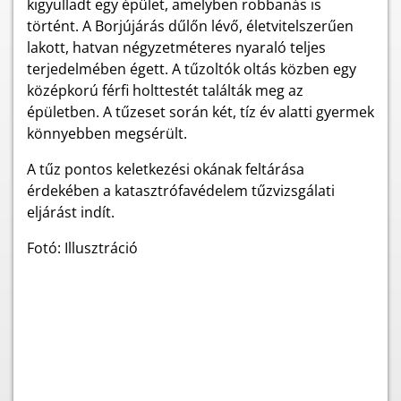
kigyulladt egy épület, amelyben robbanás is
történt. A Borjújárás dűlőn lévő, életvitelszerűen
lakott, hatvan négyzetméteres nyaraló teljes
terjedelmében égett. A tűzoltók oltás közben egy
középkorú férfi holttestét találták meg az
épületben. A tűzeset során két, tíz év alatti gyermek
könnyebben megsérült.
A tűz pontos keletkezési okának feltárása
érdekében a katasztrófavédelem tűzvizsgálati
eljárást indít.
Fotó: Illusztráció