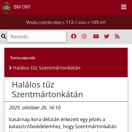
BM OKF
Veszély esetén hívja a 112-t vagy a 105-öt!
Híreink
>
Hírek
Tartalomjegyzék
Halálos tűz Szentmártonkátán
Halálos tűz
Szentmártonkátán
2025. október 26. 16:10
Vasárnap kora délután érkezett egy jelzés a
katasztrófavédelemhez, hogy Szentmártonkátán