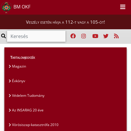
BM OKF
Veszély esetén hívja a 112-t vagy a 105-öt!
Magunkról
>
Kiadványaink
>
Évkönyv
Tartalomjegyzék
Magazin
Évkönyv
Védelem Tudomány
Az INSARAG 20 éve
Vörösiszap-katasztrófa 2010