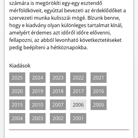
számára is megörökíti egy-egy esztendő
mérföldköveit, egyúttal bevezeti az érdeklődőket a
szervezeti munka kulisszái mögé. Bízunk benne,
hogy e kiadvány olyan különleges tartalmat kínál,
amelyért érdemes azt időről időre elővenni,
fellapozni, az abból levonható következtetéseket
pedig beépíteni a hétköznapokba.
Kiadások
2025
2024
2023
2022
2021
2020
2019
2018
2017
2016
2015
2010
2007
2006
2005
2004
2003
2002
2001