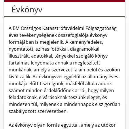
Évkönyv
A BM Országos Katasztrófavédelmi Főigazgatóság
éves tevékenységének összefoglalója évkönyv
formájában is megjelenik. A keményfedeles,
nyomtatott, színes fotókkal, diagramokkal
illusztrált, adatokkal, tényekkel szolgáló könyv
tartalmas lenyomata annak a megfeszített
munkának, amely a szervezet falain belül és azokon
kívül zajlik. Az évkönyvvel egyfelől az állomány éves
munkája előtt tisztelgünk, másfelől általa adunk
számot minden érdeklődőnek arról, hogy milyen
feladatoknak, elvárásoknak teszünk eleget, és
mindezen túl, milyenek a mindennapok e szigorúan
szabályozott szervezetben.
Az évkönyv olyan forrás egyúttal, amely az utókor