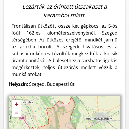
Lezárták az érintett útszakaszt a
karambol miatt.
Frontálisan ütközött össze két gépkocsi az 5-ös
főút 162-es kilométerszelvényénél, Szeged
térségében. Az ütközés erejétől mindkét jármű
az árokba borult. A szegedi hivatásos és a
subasai önkéntes tűzoltók megkezdték a kocsik
áramtalanítását. A balesethez a társhatóságok is
megérkeztek, teljes útlezárás mellett végzik a
munkálatokat.
Helyszín:
Szeged, Budapesti út
+
−