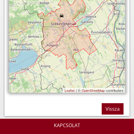
Leaflet
| ©
OpenStreetMap
contributors
Vissza
KAPCSOLAT