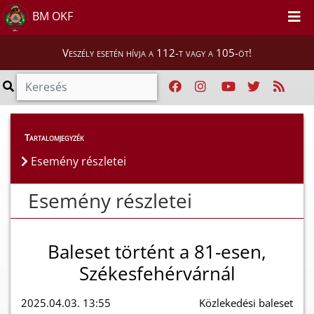
BM OKF
Veszély esetén hívja a 112-t vagy a 105-öt!
Esemény részletei
Tartalomjegyzék
Esemény részletei
Esemény részletei
Baleset történt a 81-esen,
Székesfehérvárnál
2025.04.03. 13:55
Közlekedési baleset