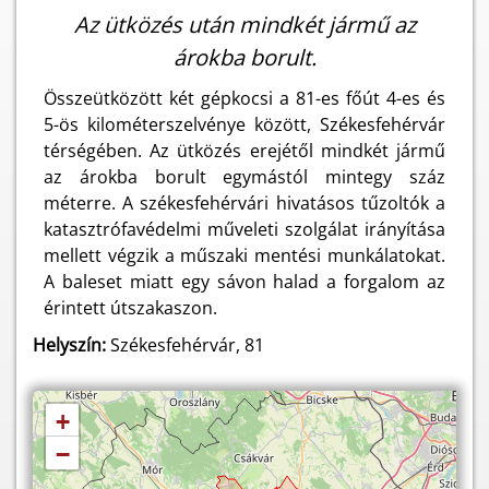
Az ütközés után mindkét jármű az
árokba borult.
Összeütközött két gépkocsi a 81-es főút 4-es és
5-ös kilométerszelvénye között, Székesfehérvár
térségében. Az ütközés erejétől mindkét jármű
az árokba borult egymástól mintegy száz
méterre. A székesfehérvári hivatásos tűzoltók a
katasztrófavédelmi műveleti szolgálat irányítása
mellett végzik a műszaki mentési munkálatokat.
A baleset miatt egy sávon halad a forgalom az
érintett útszakaszon.
Helyszín:
Székesfehérvár, 81
+
−