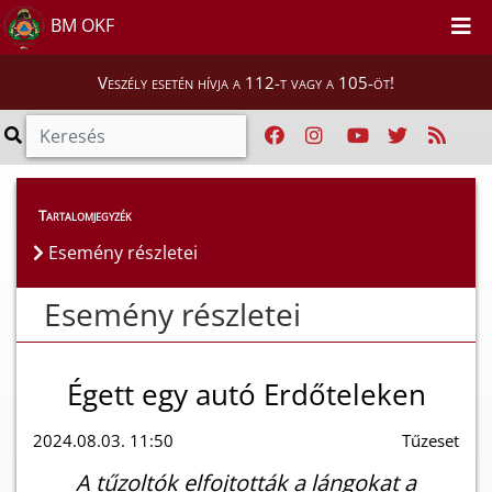
BM OKF
Veszély esetén hívja a 112-t vagy a 105-öt!
Esemény részletei
Tartalomjegyzék
Esemény részletei
Esemény részletei
Égett egy autó Erdőteleken
2024.08.03. 11:50
Tűzeset
A tűzoltók elfojtották a lángokat a