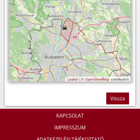
Leaflet
| ©
OpenStreetMap
contributors
Vissza
KAPCSOLAT
IMPRESSZUM
ADATKEZELÉSI TÁJÉKOZTATÓ