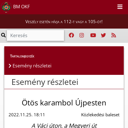
BM OKF
Veszély esetén hívja a 112-t vagy a 105-öt!
Esemény részletei
Tartalomjegyzék
Esemény részletei
Esemény részletei
Ötös karambol Újpesten
2022.11.25. 18:11
Közlekedési baleset
A Váci úton, a Megyeri út