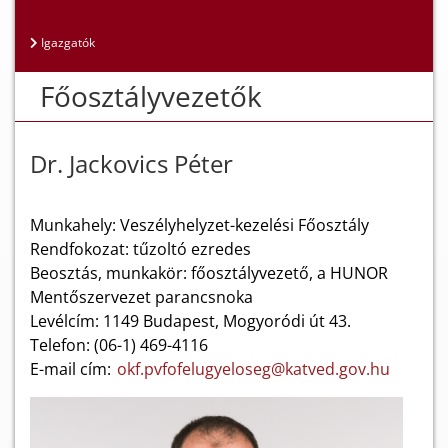
Igazgatók
Főosztályvezetők
Dr. Jackovics Péter
Munkahely: Veszélyhelyzet-kezelési Főosztály
Rendfokozat: tűzoltó ezredes
Beosztás, munkakör: főosztályvezető, a HUNOR
Mentőszervezet parancsnoka
Levélcím: 1149 Budapest, Mogyoródi út 43.
Telefon: (06-1) 469-4116
E-mail cím:
okf.pvfofelugyeloseg@katved.gov.hu