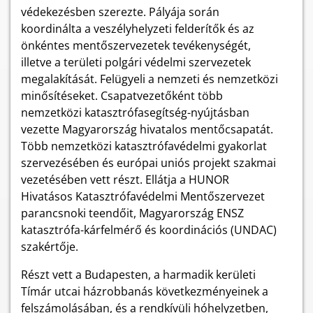
védekezésben szerezte. Pályája során
koordinálta a veszélyhelyzeti felderítők és az
önkéntes mentőszervezetek tevékenységét,
illetve a területi polgári védelmi szervezetek
megalakítását. Felügyeli a nemzeti és nemzetközi
minősítéseket. Csapatvezetőként több
nemzetközi katasztrófasegítség-nyújtásban
vezette Magyarország hivatalos mentőcsapatát.
Több nemzetközi katasztrófavédelmi gyakorlat
szervezésében és európai uniós projekt szakmai
vezetésében vett részt. Ellátja a HUNOR
Hivatásos Katasztrófavédelmi Mentőszervezet
parancsnoki teendőit, Magyarország ENSZ
katasztrófa-kárfelmérő és koordinációs (UNDAC)
szakértője.
Részt vett a Budapesten, a harmadik kerületi
Tímár utcai házrobbanás következményeinek a
felszámolásában, és a rendkívüli hóhelyzetben,