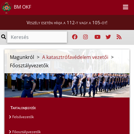
BM OKF
Veszély esetén hívja a 112-t vagy a 105-öt!
Magunkról
>
A katasztrófavédelem vezetői
>
Főosztályvezetők
Tartalomjegyzék
Felsővezetők
Főosztályvezetők