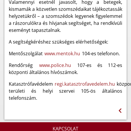
Valamennyi esetnél javasolt, hogy a betegek,
kismamák a közvetlen szomszédaikat tájékoztassák
helyzetükről – a szomszédok legyenek figyelemmel
a rászorulókra és hívjanak segítséget, ha rendkívüli
eseményt tapasztalnak.
A segítségkéréshez szükséges elérhetőségek:
Mentőszolgálat
www.mentok.hu
104-es telefonon.
Rendőrség
www.police.hu
107-es és 112-es
központi általános hívószámok.
Katasztrófavédelem
regi.katasztrofavedelem.hu
közpon
területi és helyi szervei 105-ös általános
telefonszám.
KAPCSOLAT