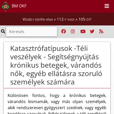
BM OKF
Veszély esetén hívja a 112-t vagy a 105-öt!
Katasztrófatípusok -Téli
veszélyek - Segítségnyújtás
krónikus betegek, várandós
nők, egyéb ellátásra szoruló
személyek számára
Különösen fontos, hogy a krónikus betegek,
várandós kismamák, vagy más olyan személyek,
akik rendszeresen gyógyszert szednek, vagy egyéb
kezelésre szorulnak, felkészüljenek a téli rendkívüli