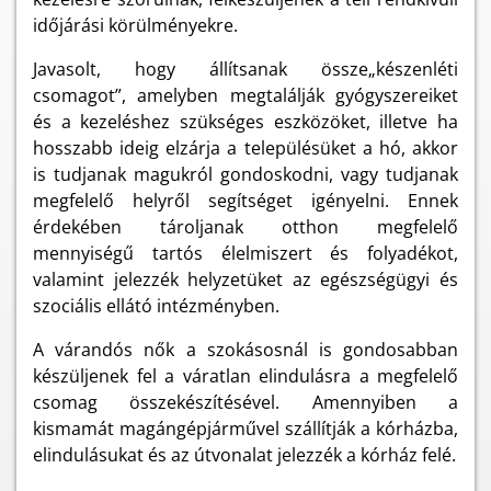
időjárási körülményekre.
Javasolt, hogy állítsanak össze„készenléti
csomagot”, amelyben megtalálják gyógyszereiket
és a kezeléshez szükséges eszközöket, illetve ha
hosszabb ideig elzárja a településüket a hó, akkor
is tudjanak magukról gondoskodni, vagy tudjanak
megfelelő helyről segítséget igényelni. Ennek
érdekében tároljanak otthon megfelelő
mennyiségű tartós élelmiszert és folyadékot,
valamint jelezzék helyzetüket az egészségügyi és
szociális ellátó intézményben.
A várandós nők a szokásosnál is gondosabban
készüljenek fel a váratlan elindulásra a megfelelő
csomag összekészítésével. Amennyiben a
kismamát magángépjárművel szállítják a kórházba,
elindulásukat és az útvonalat jelezzék a kórház felé.