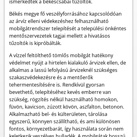
ismerkedtek a békéscsabai tűzoltók.
Békés megye fő veszélyforrásához kapcsolódóan
az árvíz elleni védekezéshez felhasználható
mobilgátrendszer telepítését a települési önkéntes
mentőszervezetek tagjai mellett a hivatásos
tűzoltók is kipróbálták.
A vízzel feltölthető tömlős mobilgát hatékony
védelmet nyújt a hirtelen kialakuló árvizek ellen, de
alkalmas a lassú lefolyású árvizeknél szükséges
szakaszvédekezésre és a mentőerők
tehermentesítésére is. Rendkívül gyorsan
bevethető, telepítéséhez kevés emberre van
szükség, rögzítés nélkül használható homokon,
füvön, kavicson, zúzott kövön, aszfalton, betonon.
Alkalmazható bel- és külterületen, tárolása
egyszerű, könnyen szállítható, és ami különösen
fontos, környezetbarát, így használata során nem
keletkezik veszélyes hulladék. A mobilgátak hosszú